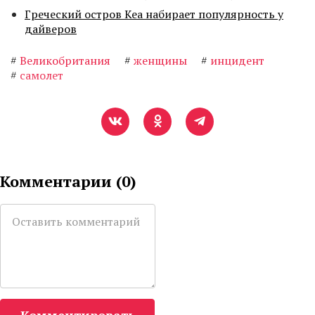
Греческий остров Кеа набирает популярность у
дайверов
#
Великобритания
#
женщины
#
инцидент
#
самолет
Комментарии (
0
)