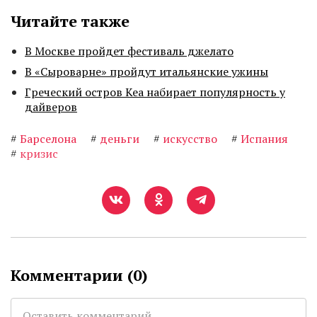
Читайте также
В Москве пройдет фестиваль джелато
В «Сыроварне» пройдут итальянские ужины
Греческий остров Кеа набирает популярность у
дайверов
#
Барселона
#
деньги
#
искусство
#
Испания
#
кризис
Комментарии (
0
)