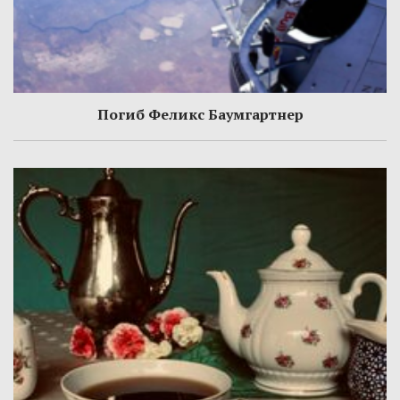
Погиб Феликс Баумгартнер