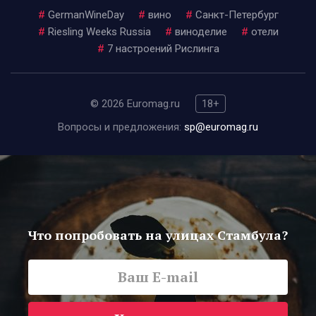
#
GermanWineDay
#
вино
#
Санкт-Петербург
#
Riesling Weeks Russia
#
виноделие
#
отели
#
7 настроений Рислинга
© 2026 Euromag.ru
18+
Вопросы и предложения:
sp@euromag.ru
Что попробовать на улицах Стамбула?