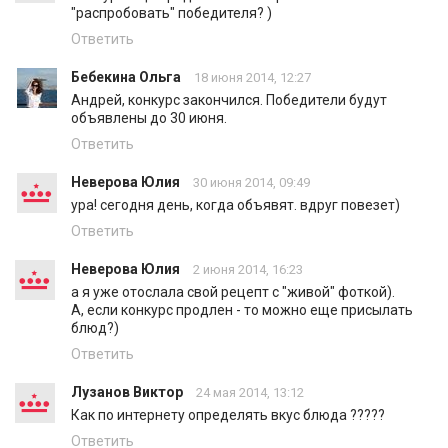
"распробовать" победителя? )
Ответить
Бебекина Ольга
18 июня 2014, 12:27
Андрей, конкурс закончился. Победители будут
объявлены до 30 июня.
Ответить
Неверова Юлия
30 июня 2014, 09:49
ура! сегодня день, когда объявят. вдруг повезет)
Ответить
Неверова Юлия
2 июня 2014, 16:23
а я уже отослала свой рецепт с "живой" фоткой).
А, если конкурс продлен - то можно еще присылать
блюд?)
Ответить
Лузанов Виктор
24 мая 2014, 13:12
Как по интернету определять вкус блюда ?????
Ответить