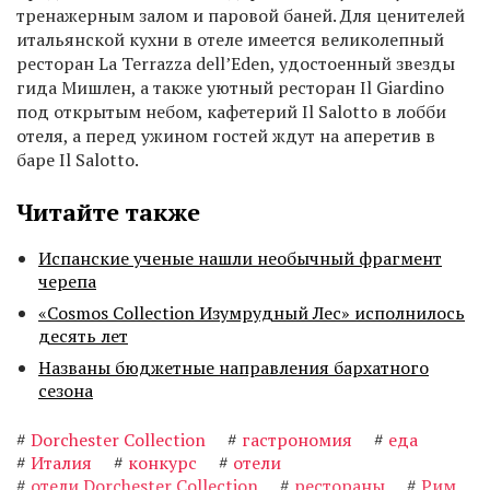
тренажерным залом и паровой баней. Для ценителей
итальянской кухни в отеле имеется великолепный
ресторан La Terrazza dell’Eden, удостоенный звезды
гида Мишлен, а также уютный ресторан Il Giardino
под открытым небом, кафетерий Il Salotto в лобби
отеля, а перед ужином гостей ждут на аперетив в
баре Il Salotto.
Читайте также
Испанские ученые нашли необычный фрагмент
черепа
«Cosmos Collection Изумрудный Лес» исполнилось
десять лет
Названы бюджетные направления бархатного
сезона
#
Dorchester Collection
#
гастрономия
#
еда
#
Италия
#
конкурс
#
отели
#
отели Dorchester Collection
#
рестораны
#
Рим