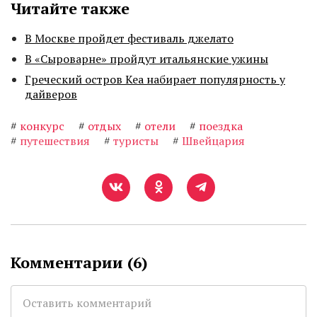
Читайте также
В Москве пройдет фестиваль джелато
В «Сыроварне» пройдут итальянские ужины
Греческий остров Кеа набирает популярность у
дайверов
#
конкурс
#
отдых
#
отели
#
поездка
#
путешествия
#
туристы
#
Швейцария
Комментарии (
6
)