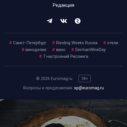
Редакция
#
Санкт-Петербург
#
Riesling Weeks Russia
#
отели
#
виноделие
#
вино
#
GermanWineDay
#
7 настроений Рислинга
© 2026 Euromag.ru
18+
Вопросы и предложения:
sp@euromag.ru