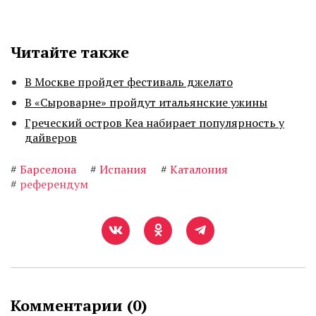
Читайте также
В Москве пройдет фестиваль джелато
В «Сыроварне» пройдут итальянские ужины
Греческий остров Кеа набирает популярность у
дайверов
#
Барселона
#
Испания
#
Каталония
#
референдум
Комментарии (
0
)