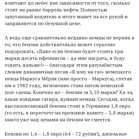
взлетают до небес вне зависимости от того, сколько
стоит на рынке баррель нефти. Полностью
запутанный водитель в итоге машет на все рукой и
заправляется по безумной цене.
А ведь еще сравнительно недавно немцы не верили в
то, что бензин действительно может серьезно
подорожать. «Даже если бензин будет стоить три
марки десять пфеннигов ‒ да мне насрать, я буду
ездить дальше!» ‒ благодаря этим разухабистым
словам динамичная песня «Я жму на газ» немецкого
певца Маркуса Мёрля (или просто – Маркуса), спетая
им в 1982 году, мгновенно стала хитом немецкой
поп-сцены. Конечно же ‒ бензин за 3,10 марки? Ха-ха,
какая изящная сатира, думали немцы. Сегодня, когда
высокооктановый бензин стоит в Германии 1,8 евро
(то есть, в пересчете на прежнюю валюту ‒ 3,8 марки)
никто уже над ценами на бензин не смеется.
Бензин по 1,6 ‒ 1,8 евро (64 – 72 рубля!), дизельное