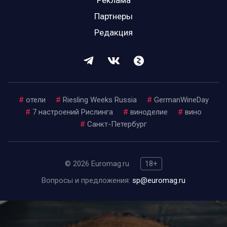
Партнеры
Редакция
#
отели
#
Riesling Weeks Russia
#
GermanWineDay
#
7 настроений Рислинга
#
виноделие
#
вино
#
Санкт-Петербург
© 2026 Euromag.ru
18+
Вопросы и предложения:
sp@euromag.ru