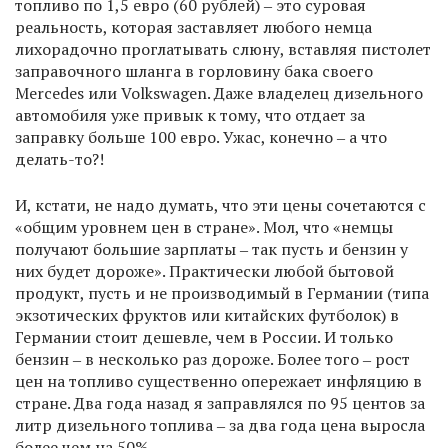
топливо по 1,5 евро (60 рублей) ‒ это суровая
реальность, которая заставляет любого немца
лихорадочно проглатывать слюну, вставляя пистолет
заправочного шланга в горловину бака своего
Mercedes или Volkswagen. Даже владелец дизельного
автомобиля уже привык к тому, что отдает за
заправку больше 100 евро. Ужас, конечно ‒ а что
делать-то?!
И, кстати, не надо думать, что эти цены сочетаются с
«общим уровнем цен в стране». Мол, что «немцы
получают большие зарплаты ‒ так пусть и бензин у
них будет дороже». Практически любой бытовой
продукт, пусть и не производимый в Германии (типа
экзотических фруктов или китайских футболок) в
Германии стоит дешевле, чем в России. И только
бензин ‒ в несколько раз дороже. Более того ‒ рост
цен на топливо существенно опережает инфляцию в
стране. Два года назад я заправлялся по 95 центов за
литр дизельного топлива ‒ за два года цена выросла
более чем на 50%.