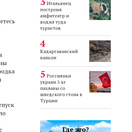
Итальянец
построил
амфитеатр и
аетесь
водил туда
туристов
Кадаргаванский
в
каньон
жны
родка
Россиянки
и
украли 5 кг
пахлавы со
шведского стола в
Турции
тпуск
ло
и
Где это?
с