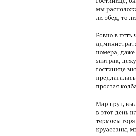
гостинице, он
мы расположи
ли обед, то ли
Ровно в пять
администрато
номера, даже
завтрак, деж
гостинице мы
предлагалась
простая колба
Маршрут, выд
в этот день н
термосы горя
круассаны, мы