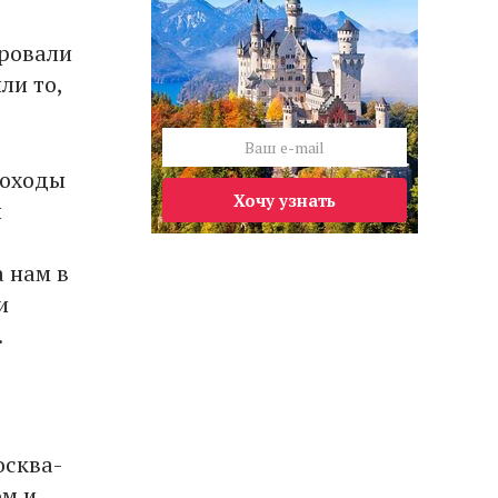
ировали
ли то,
походы
Хочу узнать
ы
а нам в
и
.
осква-
ом и