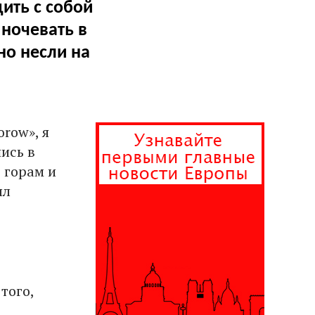
ить с собой
ночевать в
но несли на
row», я
ись в
, горам и
ыл
того,