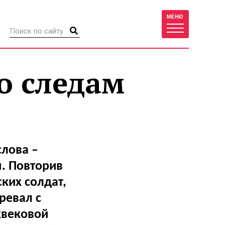
МЕНЮ
о следам
слова –
. Повторив
ких солдат,
ревал с
хвековой