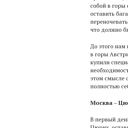
собой в горы 
оставить баг
переночевать
что должно б
До этого нам
в горы Австри
купили специ
необходимост
этом смысле о
полностью себ
Москва – Цю
В первый ден
Цюрих, остав