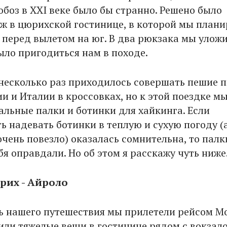
обоз в XXI веке было бы странно. Решено было
аж в цюрихской гостинице, в которой мы план
 перед вылетом на юг. В два рюкзака мы уложи
ыло пригодиться нам в походе.
 несколько раз приходилось совершать пешие 
и и Италии в кроссовках, но к этой поездке м
альные палки и ботинки для хайкинга. Если
ь надевать ботинки в теплую и сухую погоду (
чень повезло) оказалась сомнительна, то палк
я оправдали. Но об этом я расскажу чуть ниже
рих - Айроло
ь нашего путешествия мы прилетели рейсом М
или тяжелые вещи в гостинице рядом с вокзал