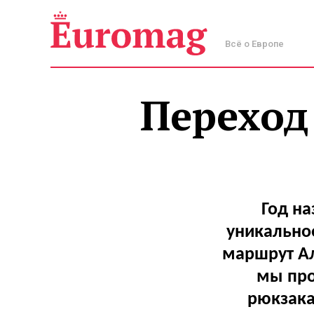
Всё о Европе
Переход
Год на
уникально
маршрут Ал
мы про
рюкзака