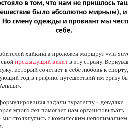
остояло в том, что нам не пришлось тащ
тешествие было абсолютно мирным), и 
 Но смену одежды и провиант мы чест
себе.
юбителей хайкинга проложен маршрут «via Suvo
 свой
предыдущий визит
в эту страну. Вернувш
мужу, который сочетает в себе любовь к спорту
дующий год в графике путешествий им сразу б
 Альпы».
 формулирования задачи турагенту – девушке
торая много лет помогает нам организовывать
– мы столкнулись с комическим непониманием 
м.