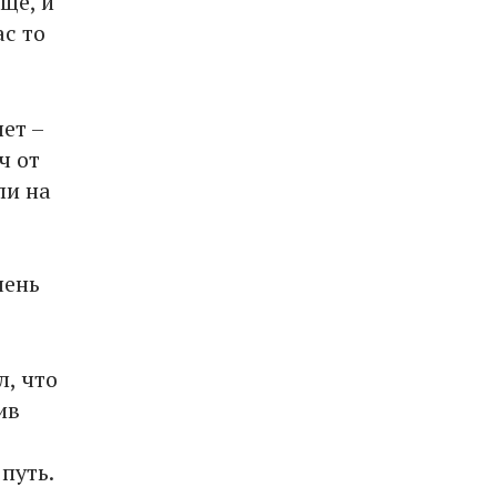
ще, и
ас то
ет –
ч от
ли на
чень
, что
ив
путь.