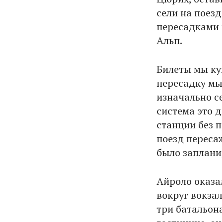
сели на поез
пересадками 
Альп.
Билеты мы куп
пересадку мы 
изначально с
система это 
станции без 
поезд переса
было заплани
Айроло оказа
вокруг вокзал
три батальон