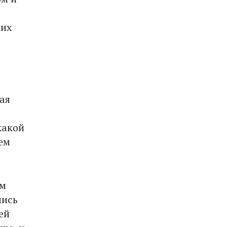
ких
ая
какой
ем
ым
лись
ей