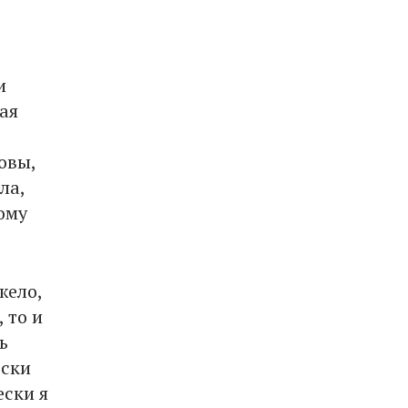
и
ая
овы,
ла,
кому
жело,
 то и
ь
ески
ески я