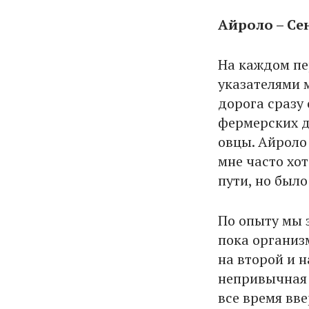
Айроло – Се
На каждом пе
указателями 
дорога сразу
фермерских д
овцы. Айроло 
мне часто хот
пути, но было
По опыту мы з
пока организм
на второй и н
непривычная 
все время вв