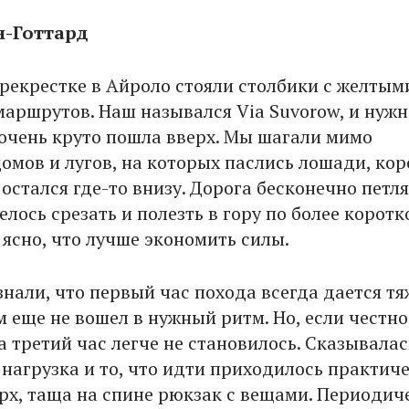
н-Готтард
рекрестке в Айроло стояли столбики с желтым
маршрутов. Наш назывался Via Suvorow, и нужн
 очень круто пошла вверх. Мы шагали мимо
омов и лугов, на которых паслись лошади, кор
остался где-то внизу. Дорога бесконечно петля
елось срезать и полезть в гору по более корот
 ясно, что лучше экономить силы.
нали, что первый час похода всегда дается тя
 еще не вошел в нужный ритм. Но, если честно,
а третий час легче не становилось. Сказывалас
нагрузка и то, что идти приходилось практич
ерх, таща на спине рюкзак с вещами. Периодич