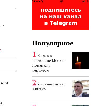
ала
Популярное
г
Взрыв в
ресторане Москвы
признали
терактом
 вам
7 вечных цитат
Кличко
и