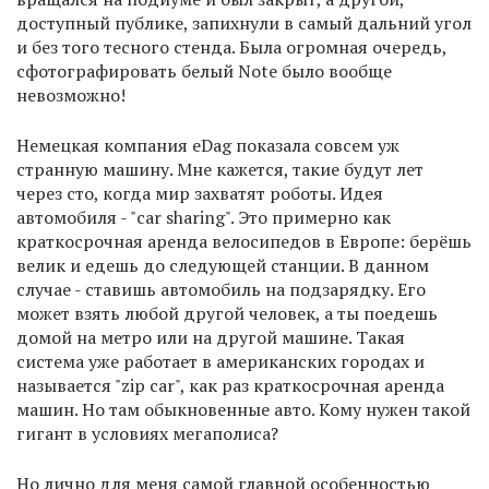
доступный публике, запихнули в самый дальний угол
и без того тесного стенда. Была огромная очередь,
сфотографировать белый Note было вообще
невозможно!
Немецкая компания eDag показала совсем уж
странную машину. Мне кажется, такие будут лет
через сто, когда мир захватят роботы. Идея
автомобиля - "car sharing". Это примерно как
краткосрочная аренда велосипедов в Европе: берёшь
велик и едешь до следующей станции. В данном
случае - ставишь автомобиль на подзарядку. Его
может взять любой другой человек, а ты поедешь
домой на метро или на другой машине. Такая
система уже работает в американских городах и
называется "zip car", как раз краткосрочная аренда
машин. Но там обыкновенные авто. Кому нужен такой
гигант в условиях мегаполиса?
Но лично для меня самой главной особенностью