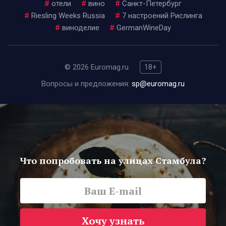
#
отели
#
вино
#
Санкт-Петербург
#
Riesling Weeks Russia
#
7 настроений Рислинга
#
виноделие
#
GermanWineDay
© 2026 Euromag.ru
18+
Вопросы и предложения:
sp@euromag.ru
Что попробовать на улицах Стамбула?
Хочу узнать