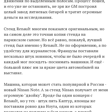
движения по выделенным полосам. Процесс пошёл,
и его уже не остановить, не зря же GM построил
целый завод литиевых батарей и тратит огромные
деньги на исследования.
Стенд Renault многим показался оригинальным, но
на самом деле это точная копия стенда на
парижском салоне. Но всё равно, пожалуй, лучший
стенд был именно у Renault. Не по оформлению, а по
удобству для журналистов. Французы поставили
несколько штук новинок, чтобы не было очередей и
каждый мог посидеть-поснимать машинки. И ещё -
большой плюс им за яркие цвета автомобилей на
выставке.
Машина, которая может стать популярной в России -
новый Nissan Note. А за стенд Nissan получает от меня
огромную "двойку". Вроде бы один концерн с
Renault, но у тех - штук пять Каптур, японцы же
поставили ровно два Ноута, один из которых
вращался на подиуме и был закрыт, а другой,