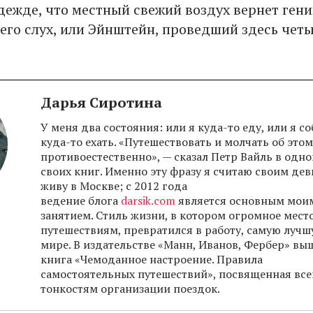
дежде, что местный свежий воздух вернет ген
го слух, или Эйнштейн, проведший здесь чет
Дарья Сиротина
У меня два состояния: или я куда-то еду, или я с
куда-то ехать. «Путешествовать и молчать об этом
противоестественно», — сказал Петр Вайль в одно
своих книг. Именно эту фразу я считаю своим дев
живу в Москве; с 2012 года
ведение блога
darsik.com
является основным мои
занятием. Стиль жизни, в котором огромное мест
путешествиям, превратился в работу, самую лучш
мире. В издательстве «Манн, Иванов, Фербер» вы
книга «Чемоданное настроение. Правила
самостоятельных путешествий», посвященная вс
тонкостям организации поездок.