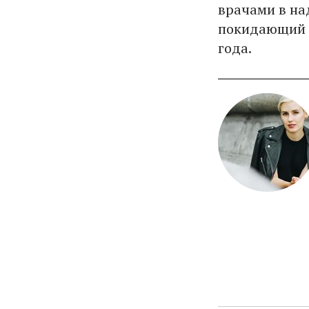
врачами в на
покидающий е
года.