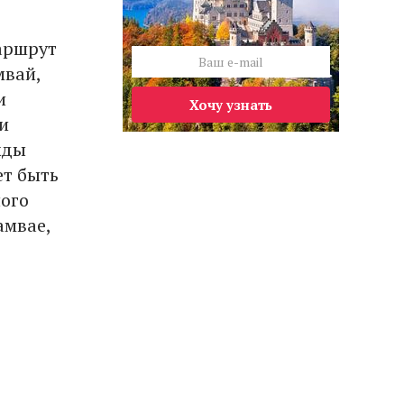
аршрут
мвай,
и
Хочу узнать
и
жды
ет быть
ного
амвае,