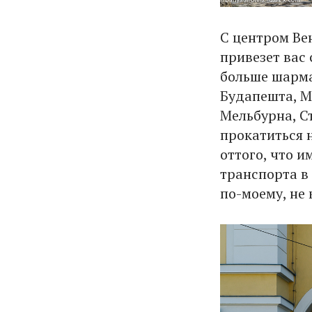
С центром Ве
привезет вас 
больше шарма,
Будапешта, М
Мельбурна, С
прокатиться 
оттого, что 
транспорта в 
по-моему, не 