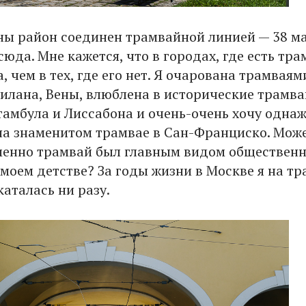
ны район соединен трамвайной линией — 38 м
сюда. Мне кажется, что в городах, где есть тра
 чем в тех, где его нет. Я очарована трамваям
илана, Вены, влюблена в исторические трамва
тамбула и Лиссабона и очень-очень хочу одна
на знаменитом трамвае в Сан-Франциско. Мож
именно трамвай был главным видом обществен
моем детстве? За годы жизни в Москве я на тр
каталась ни разу.