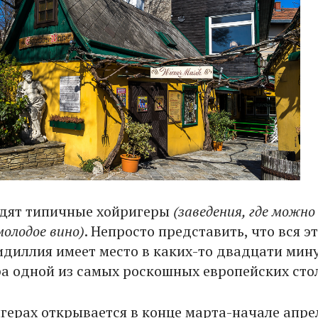
ядят типичные хойригеры
(заведения, где можно
олодое вино)
. Непросто представить, что вся э
идиллия имеет место в каких-то двадцати мин
ра одной из самых роскошных европейских сто
игерах открывается в конце марта-начале апре