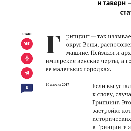
и таверн
ст
Г
ринцинг — так называе
SHARE
округ Вены, расположе
машине. Пейзажи и ар
имперские венские черты, а г
ее маленьких городках.
Если вы устал
10 апреля 2017
0
к слову, случ
Гринцинг. Эт
застройке кот
исторических
в Гринцинге 