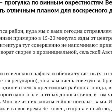
 — прогулка по винным окрестностям В
ать отличным планом для воскресного д
тся район, куда мы с вами сегодня отправляемс
нный примерно в 15-20 минутах езды от центр
хитектура тут совершенно не напоминают при
оворят скорее о провинциальной, сельской Авс
и от венского пафоса и обилия туристов (что с
ается регулярно), то я вам очень советую выбра
о один из самых престижных районов города, в
орого много элегантных дорогих вилл, в том ч
. Многие из них заняты сейчас посольствами. 
жили в свое время Бетховен, отправленный сю