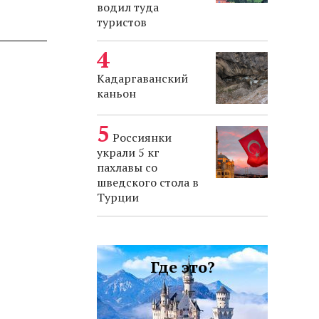
водил туда
туристов
Кадаргаванский
каньон
Россиянки
украли 5 кг
пахлавы со
шведского стола в
Турции
Где это?