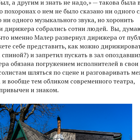
был, а другим и знать не надо,» — такова была 
о похоронах о нем не было сказано ни одного с
о ни одного музыкального звука, но хоронить
и дирижера собрались сотни людей. Вы, дума
, что именно Малер развернул дирижера от пуб
жете себе представить, как можно дирижироват
 спиной?) и запретил пускать в зал опоздавших
ера обязана погружением исполнителей в свои
 солистам шляться по сцене и разговаривать м
а и вообще тем обликом современного театра,
привычен и знаком.