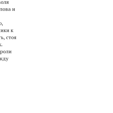
воля
лова и
ю,
лики к
ь, стоя
.
 роли
ежду