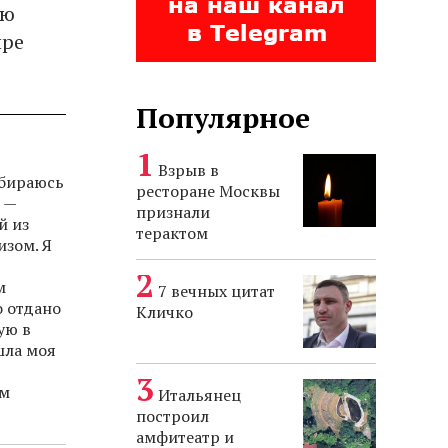
ию
ыре
Популярное
Взрыв в
обираюсь
ресторане Москвы
 —
признали
й из
терактом
изом. Я
м
7 вечных цитат
о отдано
Кличко
ую в
шла моя
ем
Итальянец
построил
амфитеатр и