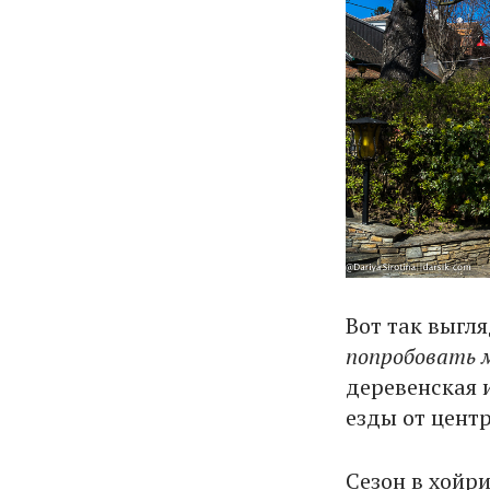
Вот так выгл
попробовать м
деревенская 
езды от цент
Сезон в хойр