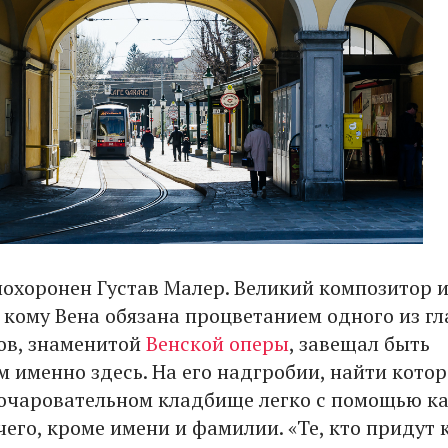
похоронен Густав Малер. Великий композитор 
, кому Вена обязана процветанием одного из г
ов, знаменитой
Венской оперы
, завещал быть
 именно здесь. На его надгробии, найти котор
очаровательном кладбище легко с помощью ка
чего, кроме имени и фамилии. «Те, кто придут 