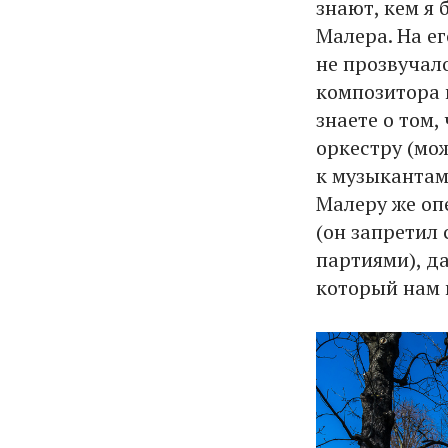
знают, кем я 
Малера. На ег
не прозвучал
композитора 
знаете о том
оркестру (мо
к музыкантам
Малеру же оп
(он запретил
партиями), д
который нам 