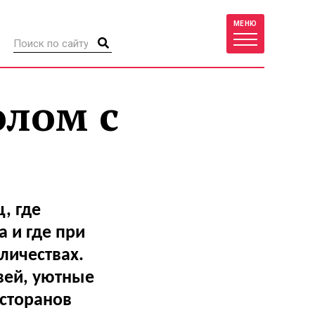
МЕНЮ
олом с
, где
 и где при
личествах.
вей, уютные
сторанов