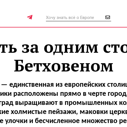
ь за одним ст
Бетховеном
 — единственная из европейских столиц
ики расположены прямо в черте города
град выращивают в промышленных ко
ие холмистые пейзажи, маковки церк
 улочки и бесчисленное множество ре