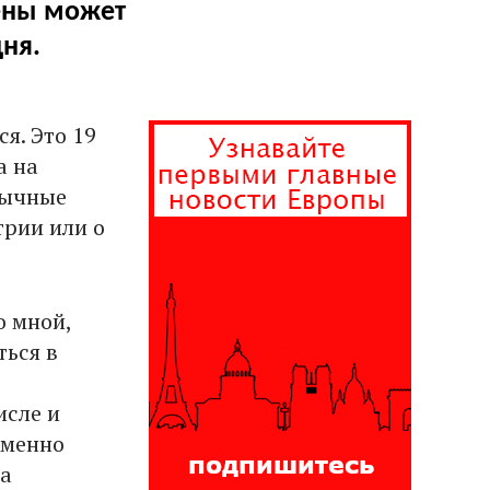
ены может
ня.
я. Это 19
а на
вычные
трии или о
о мной,
ться в
исле и
Именно
да