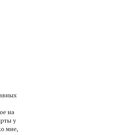
и
лавных
ое на
рты у
ко мне,