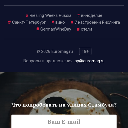
#
Riesling Weeks Russia
#
виноделие
#
Санкт-Петербург
#
вино
#
7 настроений Рислинга
#
GermanWineDay
#
отели
© 2026 Euromag.ru
18+
Вопросы и предложения:
sp@euromag.ru
Что попробовать на улицах Стамбула?