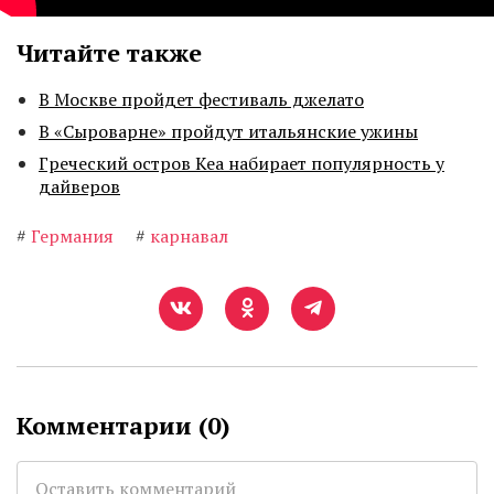
Читайте также
В Москве пройдет фестиваль джелато
В «Сыроварне» пройдут итальянские ужины
Греческий остров Кеа набирает популярность у
дайверов
#
Германия
#
карнавал
Комментарии (
0
)