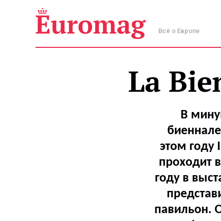
Всё о Европе
La Bie
В мину
биеннале
этом году 
проходит 
году в выст
представи
павильон. О