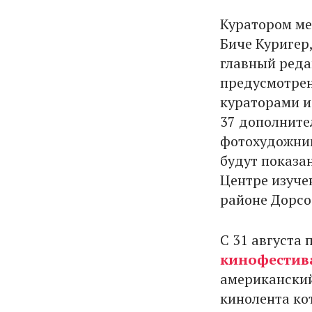
Куратором ме
Биче Куригер,
главный ред
предусмотрен
кураторами и
37 дополните
фотохудожник
будут показа
Центре изуче
районе Дорсо
С 31 августа 
кинофестив
американский
кинолента ко