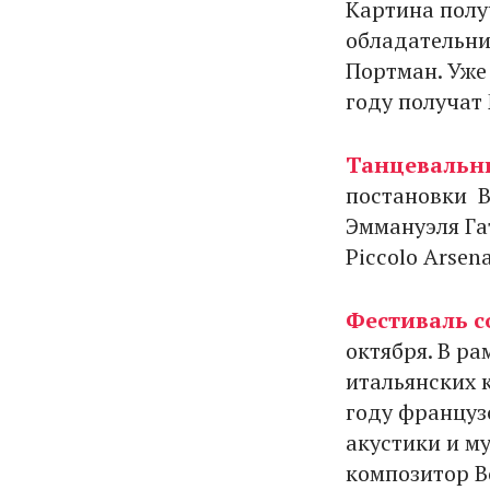
Картина полу
обладательни
Портман. Уже
году получат
Танцевальн
постановки B
Эммануэля Гат
Piccolo Arsena
Фестиваль 
октября. В р
итальянских 
году француз
акустики и м
композитор В