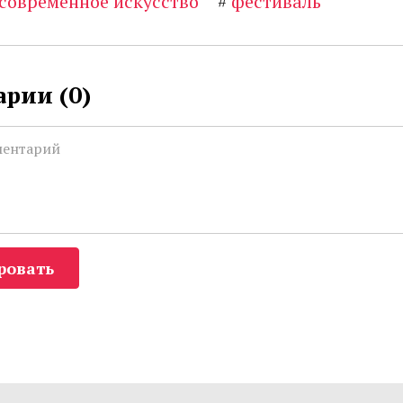
современное искусство
#
фестиваль
рии (
0
)
ровать