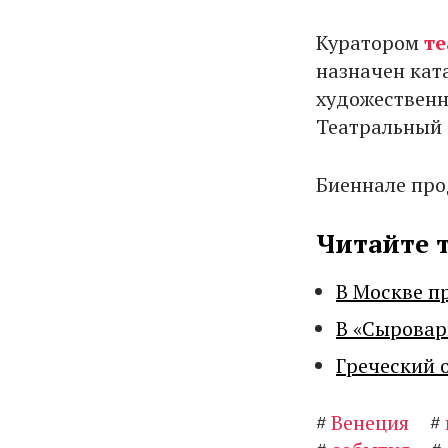
Куратором
те
назначен кат
художественн
Театральный 
Биеннале про
Читайте 
В Москве п
В «Сыровар
Греческий 
#
Венеция
#