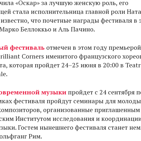
чила «Оскар» за лучшую женскую роль, его
цей стала исполнительница главной роли Нат
 известно, что почетные награды фестиваля в 
 Марко Беллоккьо и Аль Пачино.
ый фестиваль
отмечен в этом году премьерой
rilliant Corners именитого французского хоре
а, которая пройдет 24–25 июня в 20:00 в Teatr
le.
современной музыки
пройдет с 24 сентября п
амках фестиваля пройдут семинары для молоды
композиторов, организованные приглашенным 
ским Институтом исследования и координаци
узыки. Гостем нынешнего фестиваля станет не
ольфганг Рим.