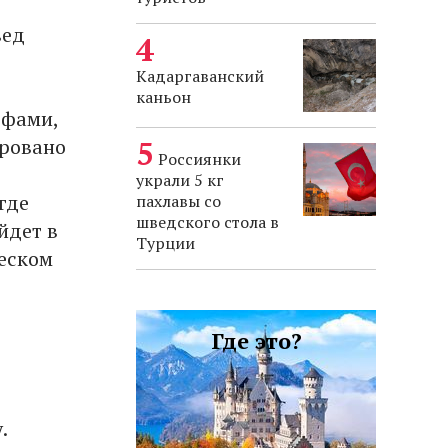
вед
Кадаргаванский
каньон
офами,
ировано
Россиянки
украли 5 кг
где
пахлавы со
шведского стола в
йдет в
Турции
ческом
Где это?
.