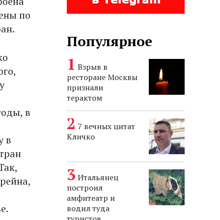
роена
ены по
ан.
Популярное
ко
Взрыв в
ого,
ресторане Москвы
у
признали
терактом
годы, в
7 вечных цитат
Кличко
у в
стран
Так,
Итальянец
рейна,
построил
амфитеатр и
е.
водил туда
туристов