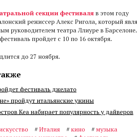
атральной секции фестиваля
в этом году
алонский режиссер Алекс Ригола, который явл
ым руководителем театра Ллиуре в Барселоне.
фестиваль пройдет с 10 по 16 октября.
длится до 27 ноября.
также
ройдет фестиваль джелато
не» пройдут итальянские ужины
остров Кеа набирает популярность у дайверов
искусство
#
Италия
#
кино
#
музыка