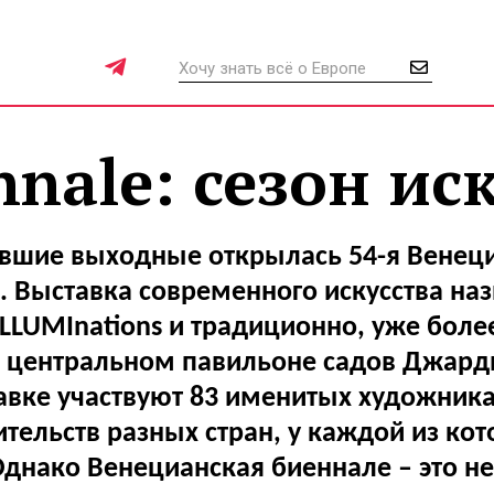
nnale: сезон ис
вшие выходные открылась 54-я Венец
. Выставка современного искусства наз
ILLUMInations и традиционно, уже более
в центральном павильоне садов Джарди
авке участвуют 83 именитых художника
тельств разных стран, у каждой из ко
днако Венецианская биеннале – это не