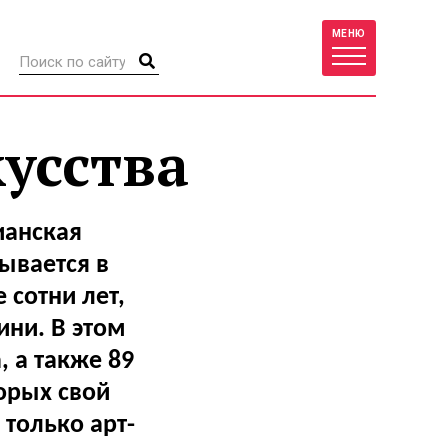
МЕНЮ
кусства
ианская
ывается в
 сотни лет,
ни. В этом
, а также 89
торых свой
 только арт-