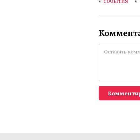
#
события
#
Коммента
Комменти