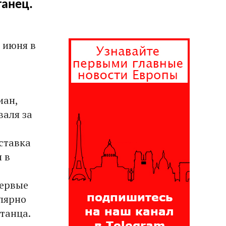
танец.
 июня в
иан,
валя за
ставка
 в
первые
улярно
танца.