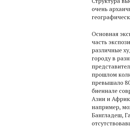
Структура вы
очень архаич
географическ
Основная экс
часть экспоз
различные ху
городу в разн
представител
прошлом коли
превышало 80.
биеннале сов
Азии и Африк
например, мо
Бангладеш, Г
отсутствовав