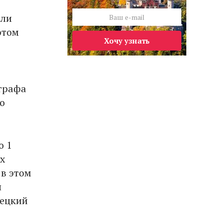
али
этом
Хочу узнать
ографа
o
о 1
х
в этом
и
мецкий