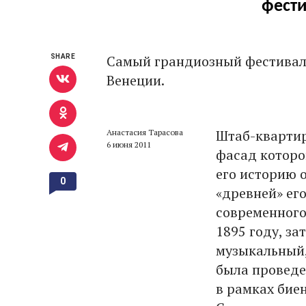
фести
Самый грандиозный фестиваль
SHARE
Венеции.
Штаб-кварти
Анастасия Тарасова
6 июня 2011
фасад которо
его историю 
0
«древней» ег
современного
1895 году, за
музыкальный,
была проведе
в рамках бие