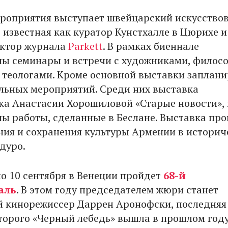
роприятия выступает швейцарский искусство
 известная как куратор Кунстхалле в Цюрихе и
актор журнала
Parkett
. В рамках биеннале
ы семинары и встречи с художниками, филос
 теологами. Кроме основной выставки заплан
льных мероприятий. Среди них выставка
а Анастасии Хорошиловой «Старые новости», 
ны работы, сделанные в Беслане. Выставка про
ния и сохранения культуры Армении в истори
дуро.
по 10 сентября в Венеции пройдет
68-й
аль
. В этом году председателем жюри станет
 кинорежиссер Даррен Аронофски, последняя
торого «Черный лебедь» вышла в прошлом году