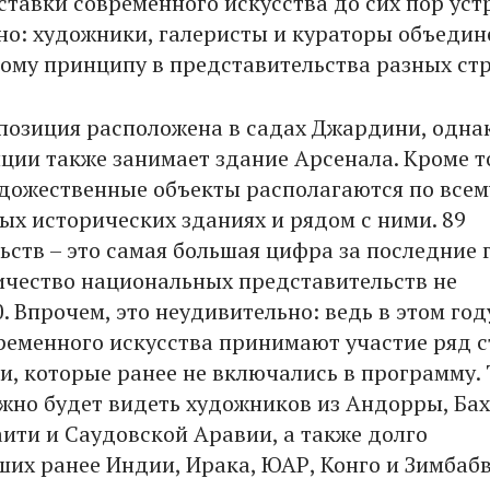
ставки современного искусства до сих пор уст
но: художники, галеристы и кураторы объедин
ому принципу в представительства разных стр
позиция расположена в садах Джардини, одна
иции также занимает здание Арсенала. Кроме т
дожественные объекты располагаются по всем
ых исторических зданиях и рядом с ними. 89
ьств – это самая большая цифра за последние 
чество национальных представительств не
 Впрочем, это неудивительно: ведь в этом год
ременного искусства принимают участие ряд 
и, которые ранее не включались в программу. 
жно будет видеть художников из Андорры, Бах
аити и Саудовской Аравии, а также долго
ших ранее Индии, Ирака, ЮАР, Конго и Зимбабв