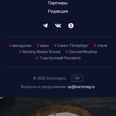
Партнеры
Редакция
#
виноделие
#
вино
#
Санкт-Петербург
#
отели
#
Riesling Weeks Russia
#
GermanWineDay
#
7 настроений Рислинга
© 2026 Euromag.ru
18+
Вопросы и предложения:
sp@euromag.ru