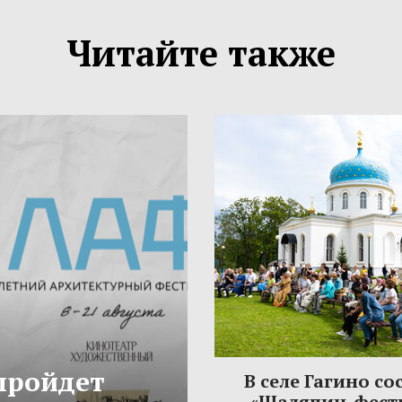
Читайте также
 пройдет
В селе Гагино со
«Шаляпин-фест