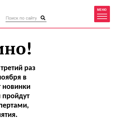
МЕНЮ
ино!
третий раз
ноября в
т новинки
и пройдут
спертами,
ятия.