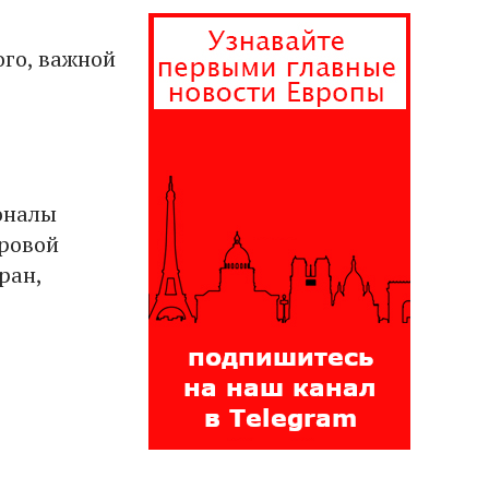
ь
го, важной
оналы
ировой
ран,