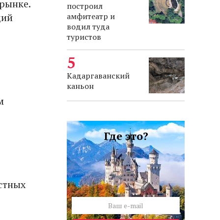
рынке.
построил
щий
амфитеатр и
водил туда
туристов
Кадаргаванский
е
каньон
м
Где это?
стных