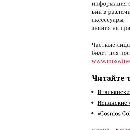
информация о
вин в различ
аксессуары –
знания на пр
Частные лица
билет для по
www.moswine
Читайте 
Итальянски
Испанские 
«Cosmos Co
#
вино
#
выс