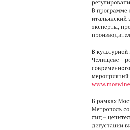
регулировани
В программе 
итальянский 
эксперты, пр
производител
В культурной
Челищеве – р
современного
мероприятий 
www.moswine
В рамках Мос
Метрополь со
лиц – цените
дегустации в