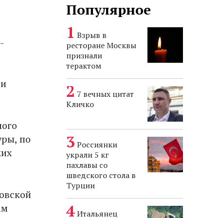
Популярное
Взрыв в
-
ресторане Москвы
признали
терактом
 и
7 вечных цитат
Кличко
мого
уры, по
Россиянки
ких
украли 5 кг
пахлавы со
шведского стола в
Турции
овской
ам
Итальянец