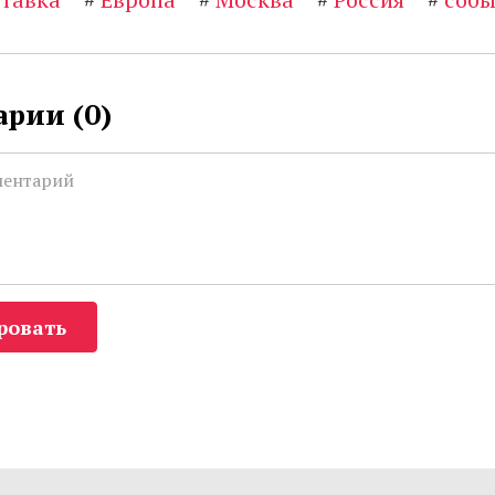
рии (
0
)
ровать