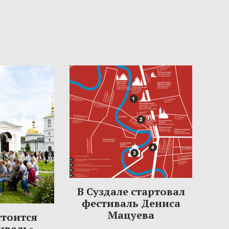
В Суздале стартовал
фестиваль Дениса
Мацуева
стоится
иваль»