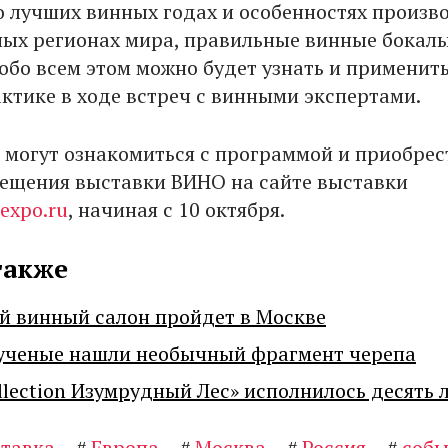
 лучших винных годах и особенностях произв
ных регионах мира, правильные винные бокалы
 обо всем этом можно будет узнать и применит
актике в ходе встреч с винными экспертами.
 могут ознакомиться с программой и приобрес
сещения выставки ВИНО на сайте выставки
expo.ru
, начиная c 10 октября.
также
й винный салон пройдет в Москве
ученые нашли необычный фрагмент черепа
llection Изумрудный Лес» исполнилось десять 
тавка
#
Европа
#
Москва
#
Россия
#
собы