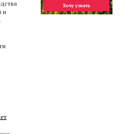
одства
Хочу узнать
 и
ь
ти
лет
тия