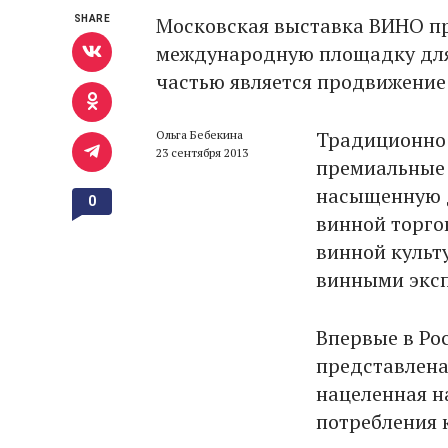
Московская выставка ВИНО про
SHARE
международную площадку для 
частью является продвижение
Традиционно 
Ольга Бебекина
23 сентября 2013
премиальные 
насыщенную д
0
винной торго
винной культ
винными экс
Впервые в Ро
представлена
нацеленная н
потребления 