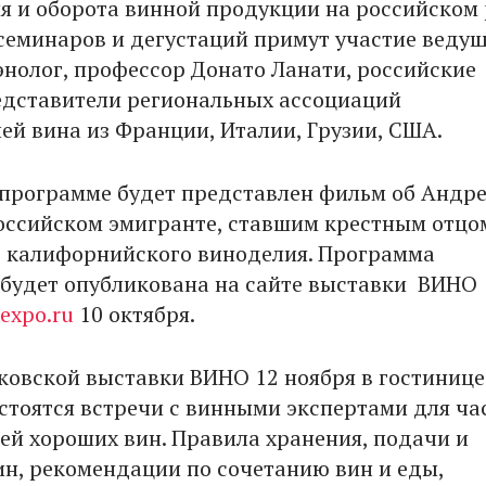
я и оборота винной продукции на российском 
семинаров и дегустаций примут участие веду
энолог, профессор Донато Ланати, российские
едставители региональных ассоциаций
ей вина из Франции, Италии, Грузии, США.
 программе будет представлен фильм об Андр
оссийском эмигранте, ставшим крестным отцо
 калифорнийского виноделия. Программа
будет опубликована на сайте выставки ВИНО
expo.ru
10 октября.
ковской выставки ВИНО 12 ноября в гостинице
стоятся встречи с винными экспертами для ча
лей хороших вин. Правила хранения, подачи и
ин, рекомендации по сочетанию вин и еды,