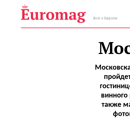
Всё о Европе
Мос
Московска
пройдет
гостиниц
винного 
также ма
фото