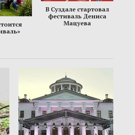
В Суздале стартовал
фестиваль Дениса
Мацуева
стоится
иваль»