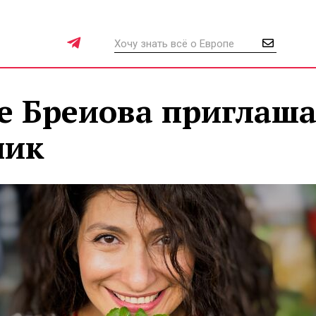
е Бреиова приглаша
ник