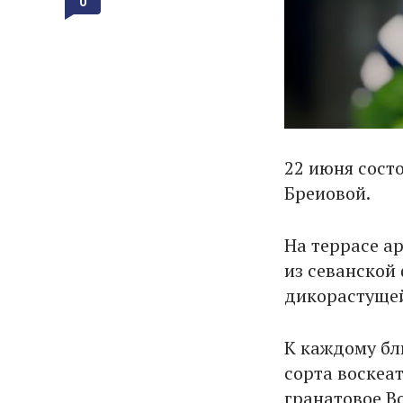
0
22 июня сост
Бреиовой.
На террасе а
из севанской 
дикорастущей
К каждому бл
сорта воскеат
гранатовое B