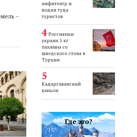
амфитеатр и
водил туда
мель –
туристов
Россиянки
украли 5 кг
пахлавы со
шведского стола в
Турции
Кадаргаванский
каньон
Где это?