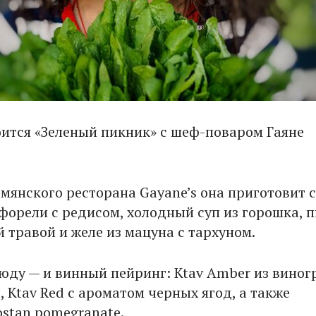
оится «Зеленый пикник» с шеф-поваром Гаяне
рмянского ресторана Gayane’s она приготовит 
форели с редисом, холодный суп из горошка, п
 травой и желе из мацуна с тархуном.
юду — и винный пейринг: Ktav Amber из виног
, Ktav Red с ароматом черных ягод, а также
ostan pomegranate.