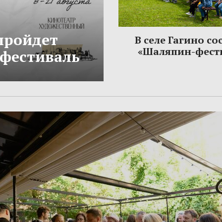
 пройдет
В селе Гагино со
«Шаляпин-фест
фестиваль