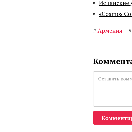
Испанские 
«Cosmos Co
#
Армения
#
Коммента
Комменти