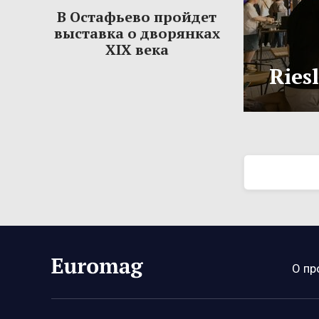
В Остафьево пройдет
выставка о дворянках
XIX века
Ries
О пр