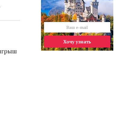
у
Хочу узнать
зыгрыш