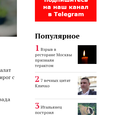
Популярное
Взрыв в
ресторане Москвы
признали
терактом
салат
ирог с
7 вечных цитат
Кличко
рада
Итальянец
построил