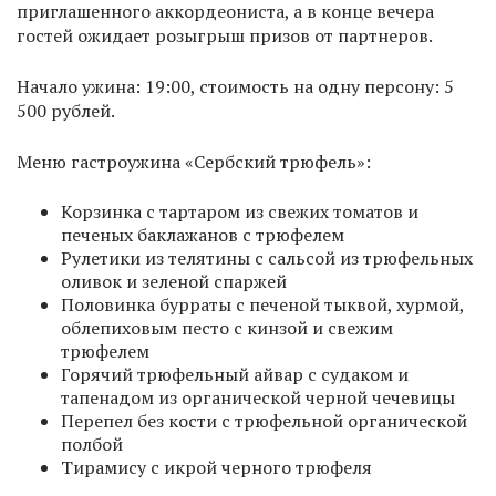
приглашенного аккордеониста, а в конце вечера
гостей ожидает розыгрыш призов от партнеров.
Начало ужина: 19:00, стоимость на одну персону: 5
500 рублей.
Меню гастроужина «Сербский трюфель»:
Корзинка с тартаром из свежих томатов и
печеных баклажанов с трюфелем
Рулетики из телятины с сальсой из трюфельных
оливок и зеленой спаржей
Половинка бурраты с печеной тыквой, хурмой,
облепиховым песто с кинзой и свежим
трюфелем
Горячий трюфельный айвар с судаком и
тапенадом из органической черной чечевицы
Перепел без кости с трюфельной органической
полбой
Тирамису с икрой черного трюфеля