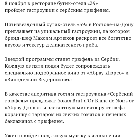
8 ноября в ресторане бутик-отеля «39»
пройдет гастроужин с сербским трюфелем.
Пятизвёздочный бутик-отель «39» в Ростове-на-Дону
приглашает на уникальный гастроужин, на котором
бренд-шеф Максим Артюхов раскроет все богатство
вкусов и текстур деликатесного гриба.
Звездой программы станет трюфель из Сербии.
Каждую из пяти подач будет сопровождать
специально подобранное вино от «Абрау-Дюрсо» и
«Винодельни Ведерниковъ».
В качестве аперитива гостям гастроужина «Сербский
трюфель» предложат бокал Brut d'Or Blanc de Noirs от
«Абрау-Дюрсо» и элегантную миниатюру от шефа –
корзинку с тартаром из свежих томатов и печеных
баклажанов с трюфелем.
Ужин пройдет под живую музыку в исполнении