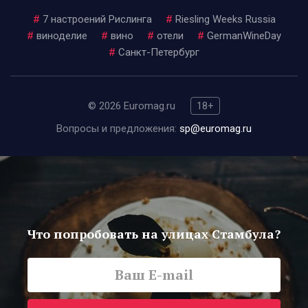
#
7 настроений Рислинга
#
Riesling Weeks Russia
#
виноделие
#
вино
#
отели
#
GermanWineDay
#
Санкт-Петербург
© 2026 Euromag.ru
18+
Вопросы и предложения:
sp@euromag.ru
Что попробовать на улицах Стамбула?