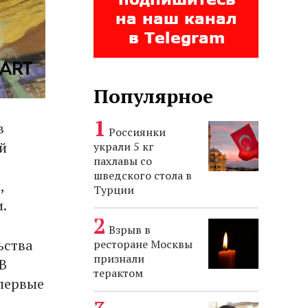
Популярное
в
Россиянки
й
украли 5 кг
пахлавы со
шведского стола в
,
Турции
и.
Взрыв в
ьства
ресторане Москвы
признали
В
терактом
впервые