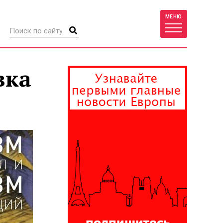
МЕНЮ
вка