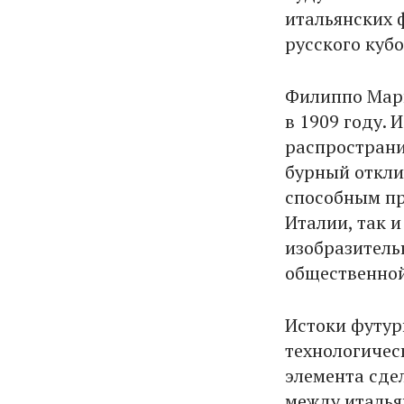
итальянских 
русского куб
Филиппо Мари
в 1909 году. 
распространи
бурный откли
способным пр
Италии, так 
изобразительн
общественно
Истоки футур
технологичес
элемента сде
между италья