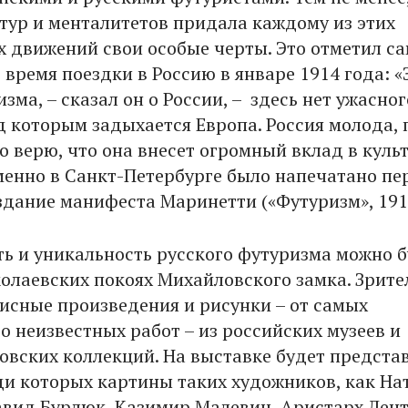
ьтур и менталитетов придала каждому из этих
 движений свои особые черты. Это отметил с
время поездки в Россию в январе 1914 года: «
зма, – сказал он о России, – здесь нет ужасног
д которым задыхается Европа. Россия молода, 
до верю, что она внесет огромный вклад в куль
менно в Санкт-Петербурге было напечатано пе
здание манифеста Маринетти («Футуризм», 191
ь и уникальность русского футуризма можно б
колаевских покоях Михайловского замка. Зрите
исные произведения и рисунки – от самых
о неизвестных работ – из российских музеев и
овских коллекций. На выставке будет предста
еди которых картины таких художников, как На
авид Бурлюк, Казимир Малевич, Аристарх Лент