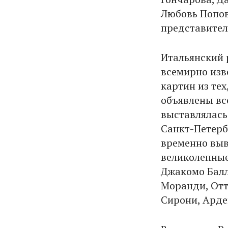
Любовь Попов
представител
Итальянский 
всемирно изв
картин из тех
объявлены вс
выставлялась 
Санкт-Петербу
временно выв
великолепные
Джакомо Балл
Моранди, Отт
Сирони, Ард