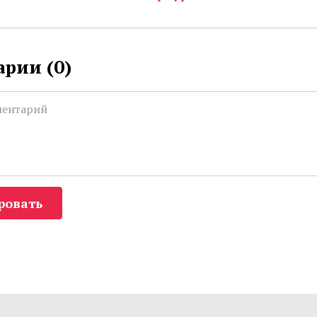
рии (
0
)
ровать