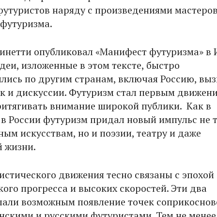
футуристов наряду с произведениями мастеро
офутуризма.
нетти опубликовал «Манифест футуризма» в 
Идеи, изложенные в этом тексте, быстро
лись по другим странам, включая Россию, вы
к и дискуссии. Футуризм стал первым движени
итягивать внимание широкой публики. Как в
и в России футуризм придал новый импульс не 
ым искусствам, но и поэзии, театру и даже
й жизни.
истического движения тесно связаны с эпохой
кого прогресса и высоких скоростей. Эти два
лали возможным появление точек соприкоснов
нскими и русскими футуристами. Тем не менее