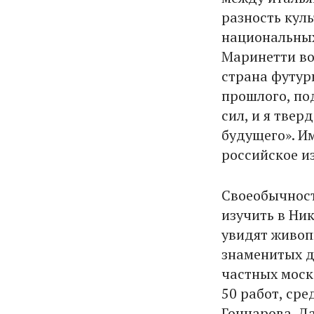
разность кул
национальных
Маринетти во 
страна футури
прошлого, по
сил, и я твер
будущего». И
российское и
Своеобычност
изучить в Ни
увидят живоп
знаменитых д
частных моск
50 работ, ср
Гончарова, Д