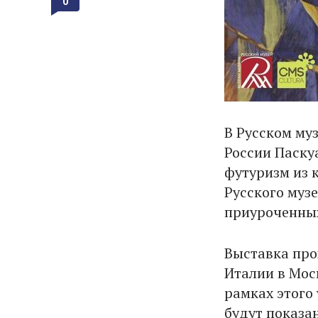
0
В Русском му
России Паску
футуризм из 
Русского муз
приуроченных
Выставка про
Италии в Мос
рамках этого
будут показа