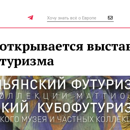
 открывается выста
утуризма