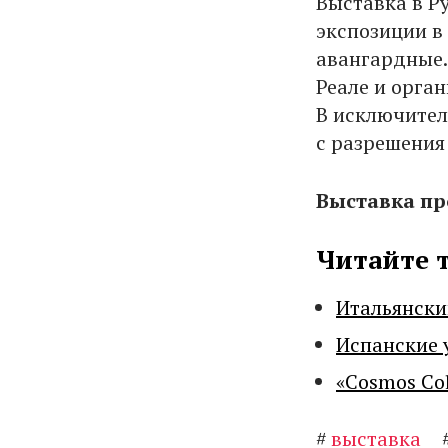
Выставка в Р
экспозиции в
авангардные.
Реале и орга
В исключител
с разрешения
Выставка пр
Читайте 
Итальянски
Испанские 
«Cosmos Co
#
выставка