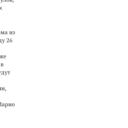
х
ма из
ду 26
кже
 в
удут
ни,
Марио