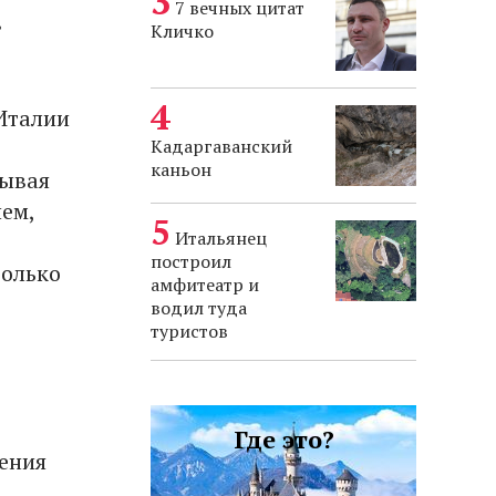
7 вечных цитат
в
Кличко
Италии
Кадаргаванский
каньон
зывая
ем,
Итальянец
построил
только
амфитеатр и
водил туда
туристов
Где это?
ения
,