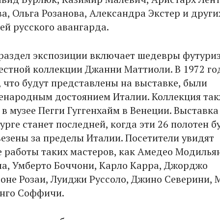
а, Ольга Розанова, Александра Экстер и други
ей русского авангарда.
раздел экспозиции включает шедевры футуриз
естной коллекции Джанни Маттиоли. В 1972 го
, что будут представлены на выставке, были
енародным достоянием Италии. Коллекция та
в музее Пегги Гуггенхайм в Венеции. Выставка
рге станет последней, когда эти 26 полотен б
езены за пределы Италии. Посетители увидят
 работы таких мастеров, как Амедео Модилья
а, Умберто Боччони, Карло Карра, Джорджо
оне Розаи, Луиджи Руссоло, Джино Северини, 
енго Соффичи.