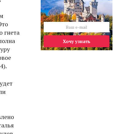
ам
Это
о гнета
полна
Хочу узнать
туру
рвое
4).
удет
ли
влено
талья
улов,