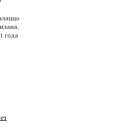
е
алаццо
илана.
1 года
лет