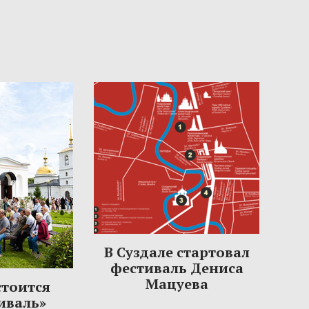
В Суздале стартовал
фестиваль Дениса
Мацуева
стоится
иваль»