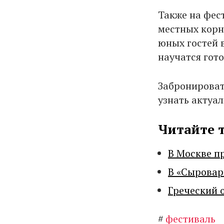
Также на фес
местных корн
юных гостей 
научатся гот
Забронироват
узнать актуа
Читайте 
В Москве п
В «Сыровар
Греческий 
#
фестиваль