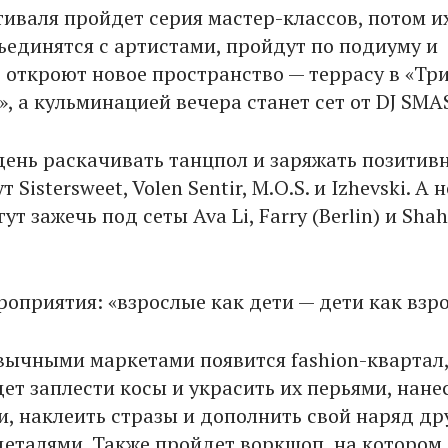
тиваля пройдет серия мастер-классов, потом и
ъединятся с артистами, пройдут по подиуму и
 откроют новое пространство — террасу в «Тр
», а кульминацией вечера станет сет от DJ SMA
 день раскачивать танцпол и заряжать позитив
 Sistersweet, Volen Sentir, M.O.S. и Izhevski. А
ут зажечь под сеты Ava Li, Farry (Berlin) и Sha
роприятия: «взрослые как дети — дети как взр
вычными маркетами появится fashion-квартал
ет заплести косы и украсить их перьями, нане
и, наклеить стразы и дополнить свой наряд д
еталями. Также пройдет воркшоп, на котором