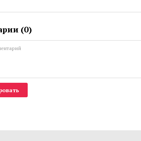
рии (
0
)
ровать