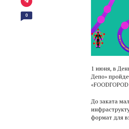
0
1 июня, в Ден
Депо» пройде
«FOODГОРОD:
До заката мал
инфраструкту
формат для в