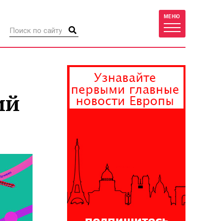
МЕНЮ
ий