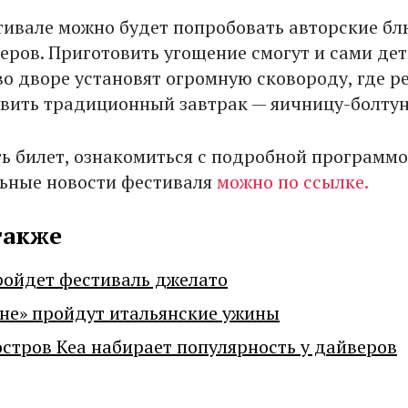
тивале можно будет попробовать авторские бл
еров. Приготовить угощение смогут и сами дет
во дворе установят огромную сковороду, где р
овить традиционный завтрак — яичницу-болту
ь билет, ознакомиться с подробной программо
льные новости фестиваля
можно по ссылке.
также
ройдет фестиваль джелато
не» пройдут итальянские ужины
остров Кеа набирает популярность у дайверов