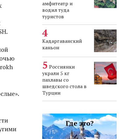
амфитеатр и
х
водил туда
туристов
и
SH.
Кадаргаванский
каньон
ной
 ночью
hrokh
Россиянки
украли 5 кг
пахлавы со
шведского стола в
Турции
ослые».
,
сти
Где это?
ругими