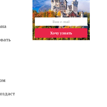
ана
Хочу узнать
овать
ком
создаст