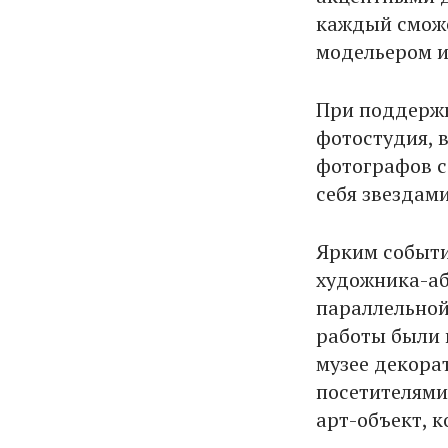
каждый сможе
модельером и
При поддержк
фотостудия, 
фотографов с
себя звездами
Ярким событи
художника-аб
параллельной
работы были 
музее декорат
посетителями
арт-объект, 