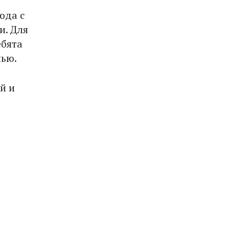
юда с
и. Для
ебята
нью.
й и