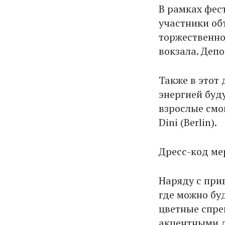
В рамках фес
участники об
торжественно
вокзала. Депо
Также в этот
энергией будут
взрослые смог
Dini (Berlin).
Дресс-код ме
Наряду с при
где можно буд
цветные спре
акцентными д