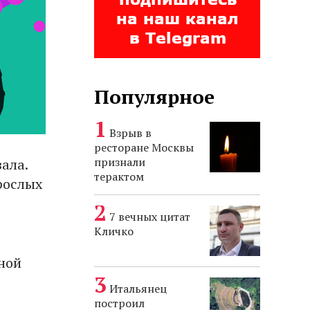
Популярное
Взрыв в
ресторане Москвы
признали
ала.
терактом
рослых
7 вечных цитат
Кличко
ной
Итальянец
построил