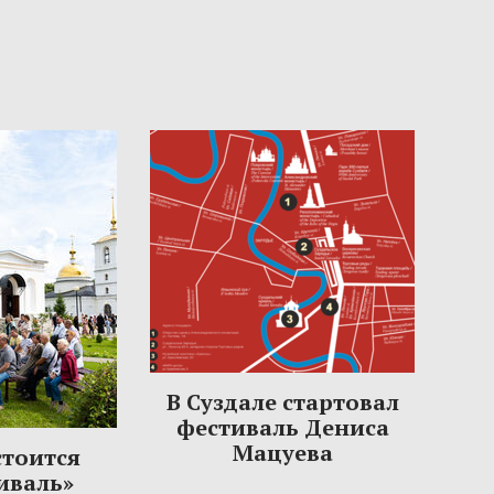
В Суздале стартовал
фестиваль Дениса
Мацуева
стоится
иваль»