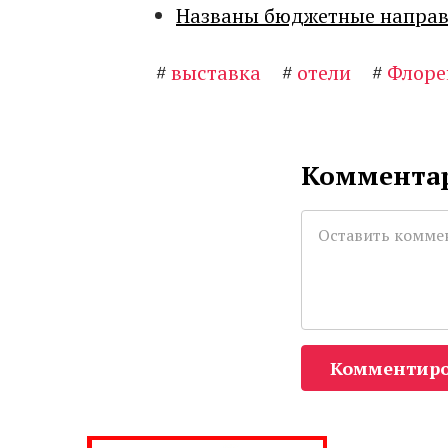
Названы бюджетные направл
#
выставка
#
отели
#
Флоре
Комментар
Комментиро