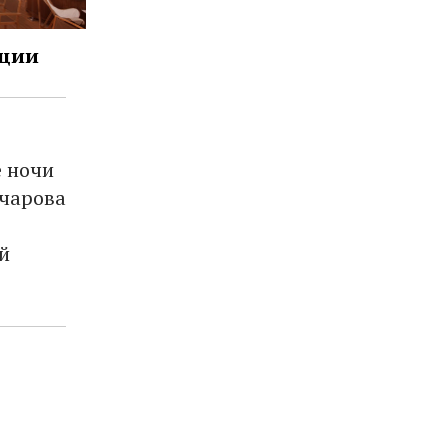
нции
е ночи
нчарова
й