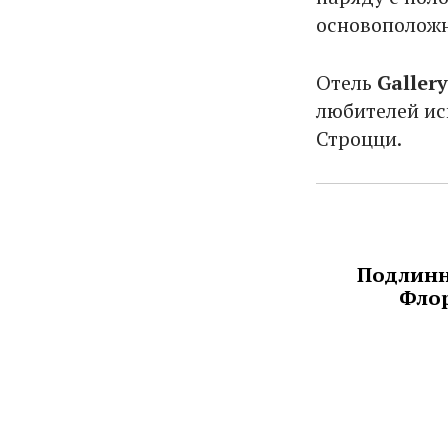
основоположн
Отель
Gallery
любителей ис
Строцци.
Подлинн
Фло