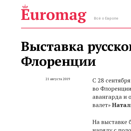
Всё о Европе
Выставка русско
Флоренции
С 28 сентября
21 августа 2019
во Флоренции
авангарда и 
валет»
Натал
На выставке 
наряду с поло