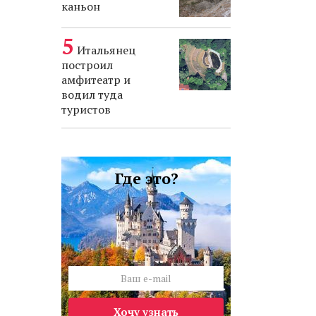
каньон
Итальянец
построил
амфитеатр и
водил туда
туристов
Где это?
Хочу узнать