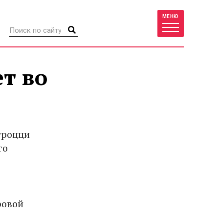
МЕНЮ
ет во
Строцци
го
ровой