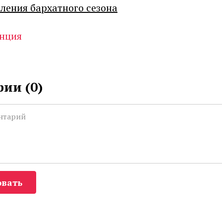
ения бархатного сезона
нция
ии (
0
)
вать