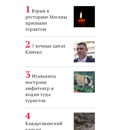
Взрыв в
ресторане Москвы
признали
терактом
7 вечных цитат
Кличко
Итальянец
построил
амфитеатр и
водил туда
туристов
Кадаргаванский
каньон