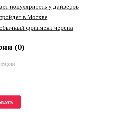
ает популярность у дайверов
пройдет в Москве
еобычный фрагмент черепа
ии (
0
)
вать