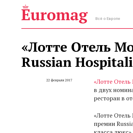
Всё о Европе
​«Лотте Отель М
Russian Hospital
«Лотте Отель
22 февраля 2017
в двух номин
ресторан в от
«Лотте Отель
премии Russi
класса люкс»