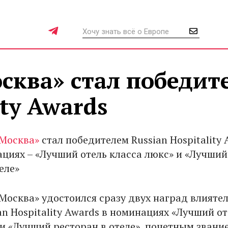
осква» стал победит
ity Awards
 Москва»
стал победителем Russian Hospitality 
ациях – «Лучший отель класса люкс» и «Лучший
еле»
 Москва» удостоился сразу двух наград влияте
an Hospitality Awards в номинациях «Лучший от
 и «Лучший ресторан в отеле», почетным звани