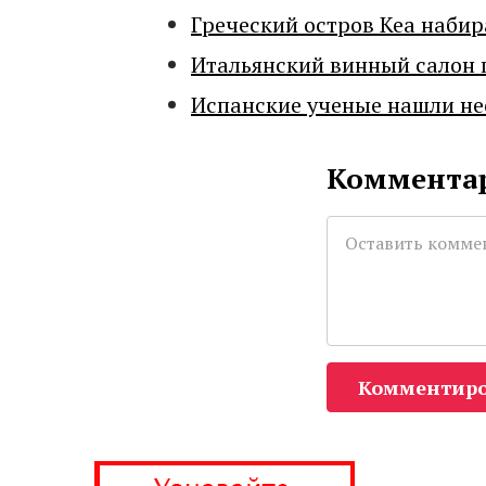
Греческий остров Кеа набир
Итальянский винный салон 
Испанские ученые нашли н
Комментар
Комментиро