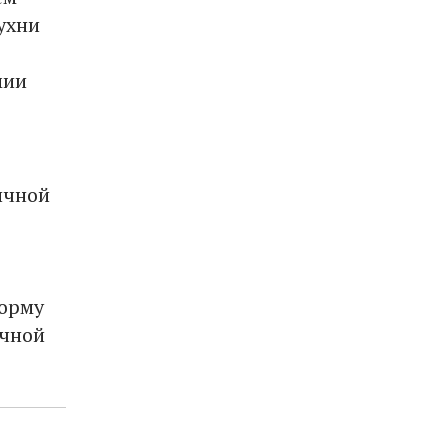
ухни
мии
ичной
форму
ичной