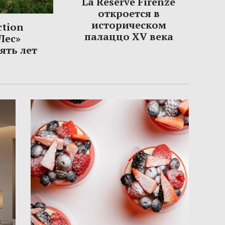
La Réserve Firenze
откроется в
историческом
ction
палаццо XV века
Лес»
ять лет