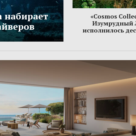
а набирает
«Cosmos Colle
Изумрудный 
айверов
исполнилось дес