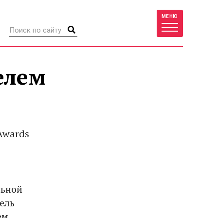
МЕНЮ
елем
Awards
льной
ель
ем