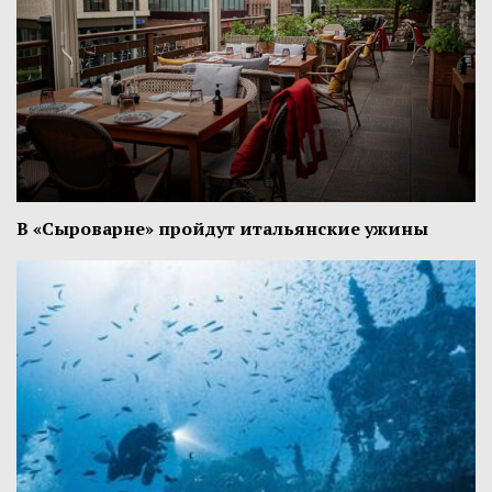
В «Сыроварне» пройдут итальянские ужины