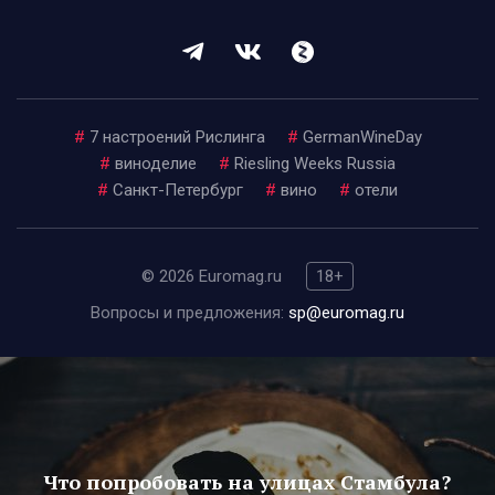
#
7 настроений Рислинга
#
GermanWineDay
#
виноделие
#
Riesling Weeks Russia
#
Санкт-Петербург
#
вино
#
отели
© 2026 Euromag.ru
18+
Вопросы и предложения:
sp@euromag.ru
Что попробовать на улицах Стамбула?