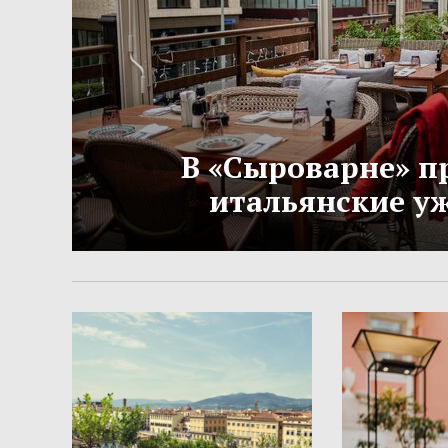
В «Сыроварне» п
итальянские у