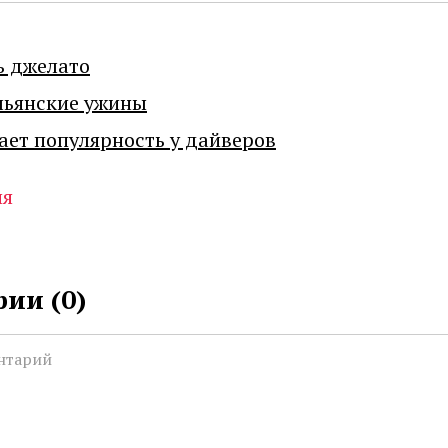
ь джелато
льянские ужины
ает популярность у дайверов
ия
ии (
0
)