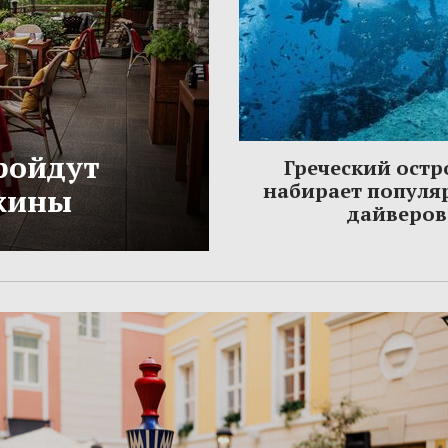
ройдут
Греческий остр
набирает популя
жины
дайверов