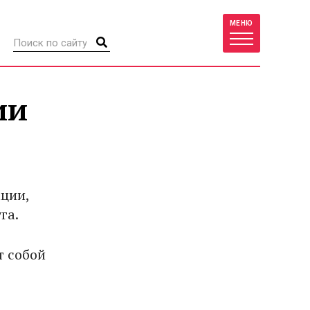
МЕНЮ
ии
ции,
га.
т собой