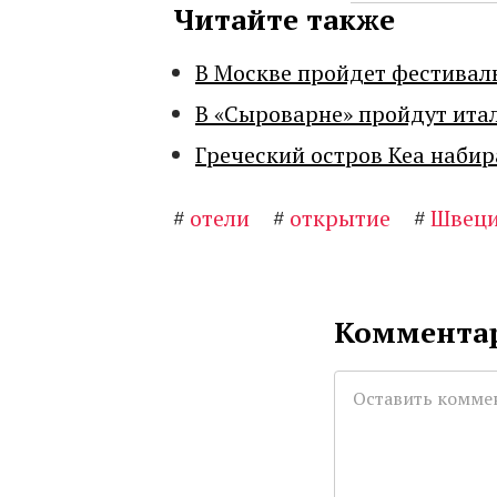
Читайте также
В Москве пройдет фестивал
В «Сыроварне» пройдут ита
Греческий остров Кеа набир
#
отели
#
открытие
#
Швец
Комментар