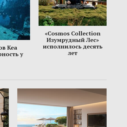
«Cosmos Collection
Изумрудный Лес»
исполнилось десять
ов Кеа
лет
рность у