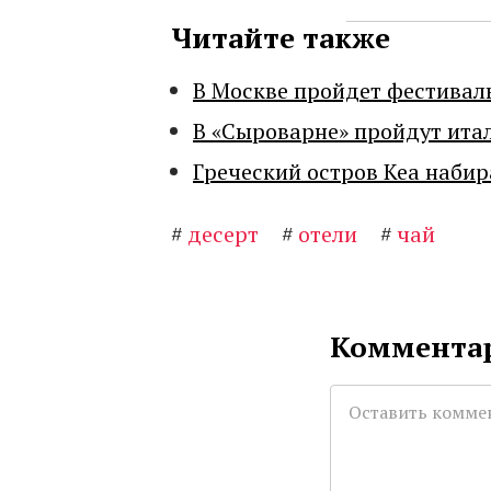
Читайте также
В Москве пройдет фестивал
В «Сыроварне» пройдут ита
Греческий остров Кеа набир
#
десерт
#
отели
#
чай
Комментар