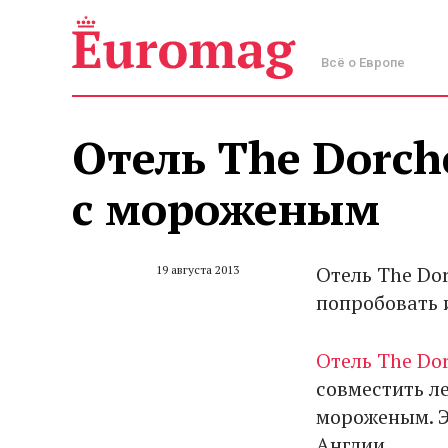
Всё о Европе
Отель The Dorch
с мороженым
Отель The Do
19 августа 2013
попробовать 
Отель The Do
совместить л
мороженым. Э
Англии.