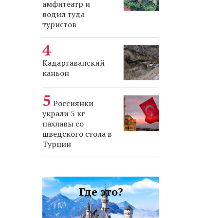
амфитеатр и
водил туда
туристов
Кадаргаванский
каньон
Россиянки
украли 5 кг
пахлавы со
шведского стола в
Турции
Где это?