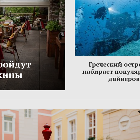
ройдут
Греческий остр
набирает популя
жины
дайверов