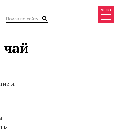
МЕНЮ
 чай
тие и
м
и в