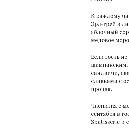
К каждому ча
Эрл-грей в л
яблочный сор
медовое моро
Если гость н
шампанским, 
сандвичи, св
сливками с о
прочая.
Чаепития с м
сентября в г
Spatisserie и 