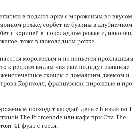
епитию в подают арку с мороженым во вкусом
имонном рожке, сорбет из бузины в клубничном
бет с корицей в шоколадном рожке и, наконец,
женое, тоже в шоколадном рожке.
е наестся мороженым и не напьется прохладны
то к редким видам чая еще подадут изящные
ежеиспеченные сконсы с домашним джемом и
строва Корнуолл, французские пирожные и про
ороженым проходят каждый день с 8 июля по 1
остиной The Promenade или кафе при Спа The
стоят 41 фунт с гостя.