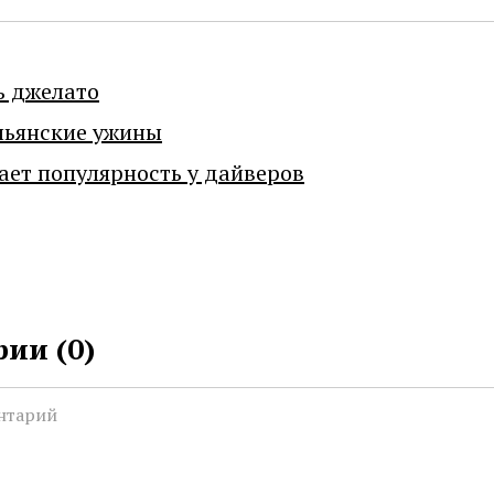
ь джелато
льянские ужины
ает популярность у дайверов
ии (
0
)