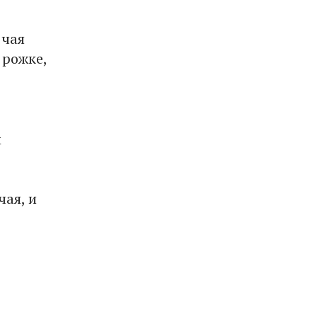
 чая
 рожке,
м
чая, и