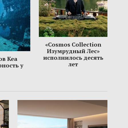
«Cosmos Collection
Изумрудный Лес»
исполнилось десять
ов Кеа
лет
рность у