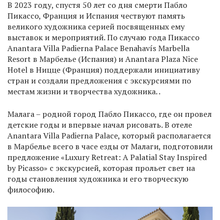
В 2023 году, спустя 50 лет со дня смерти Пабло
Пикассо, Франция и Испания чествуют память
великого художника серией посвященных ему
выставок и мероприятий. По случаю года Пикассо
Anantara Villa Padierna Palace Benahavís Marbella
Resort в Марбелье (Испания) и Anantara Plaza Nice
Hotel в Ницце (Франция) поддержали инициативу
стран и создали предложения с экскурсиями по
местам жизни и творчества художника. .
Малага – родной город Пабло Пикассо, где он провел
детские годы и впервые начал рисовать. В отеле
Anantara Villa Padierna Palace, который располагается
в Марбелье всего в часе езды от Малаги, подготовили
предложение «Luxury Retreat: A Palatial Stay Inspired
by Picasso» с экскурсией, которая прольет свет на
годы становления художника и его творческую
философию.