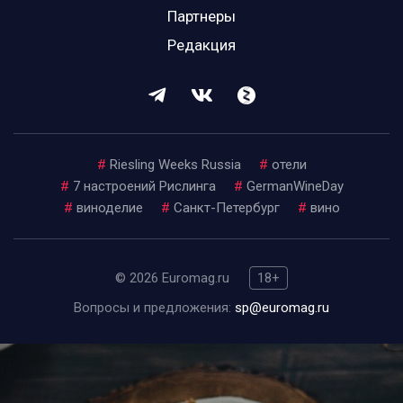
Партнеры
Редакция
#
Riesling Weeks Russia
#
отели
#
7 настроений Рислинга
#
GermanWineDay
#
виноделие
#
Санкт-Петербург
#
вино
© 2026 Euromag.ru
18+
Вопросы и предложения:
sp@euromag.ru