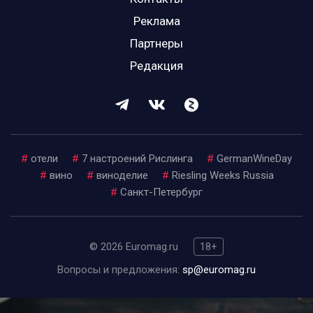
Реклама
Партнеры
Редакция
#
отели
#
7 настроений Рислинга
#
GermanWineDay
#
вино
#
виноделие
#
Riesling Weeks Russia
#
Санкт-Петербург
© 2026 Euromag.ru
18+
Вопросы и предложения:
sp@euromag.ru