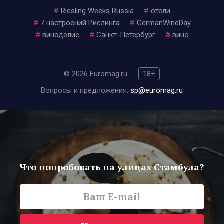
#
Riesling Weeks Russia
#
отели
#
7 настроений Рислинга
#
GermanWineDay
#
виноделие
#
Санкт-Петербург
#
вино
© 2026 Euromag.ru
18+
Вопросы и предложения:
sp@euromag.ru
Что попробовать на улицах Стамбула?