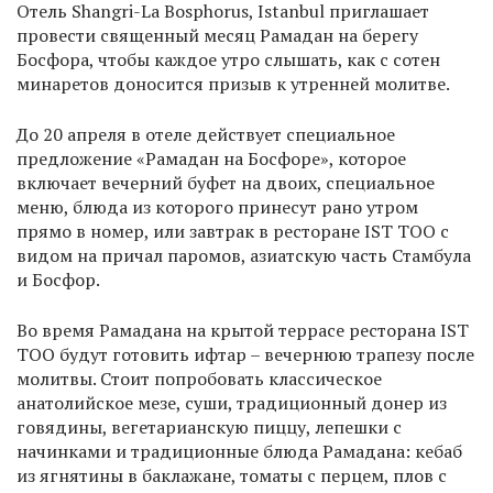
Отель Shangri-La Bosphorus, Istanbul приглашает
провести священный месяц Рамадан на берегу
Босфора, чтобы каждое утро слышать, как с сотен
минаретов доносится призыв к утренней молитве.
До 20 апреля в отеле действует специальное
предложение «Рамадан на Босфоре», которое
включает вечерний буфет на двоих, специальное
меню, блюда из которого принесут рано утром
прямо в номер, или завтрак в ресторане IST TOO с
видом на причал паромов, азиатскую часть Стамбула
и Босфор.
Во время Рамадана на крытой террасе ресторана IST
TOО будут готовить ифтар – вечернюю трапезу после
молитвы. Стоит попробовать классическое
анатолийское мезе, суши, традиционный донер из
говядины, вегетарианскую пиццу, лепешки с
начинками и традиционные блюда Рамадана: кебаб
из ягнятины в баклажане, томаты с перцем, плов с