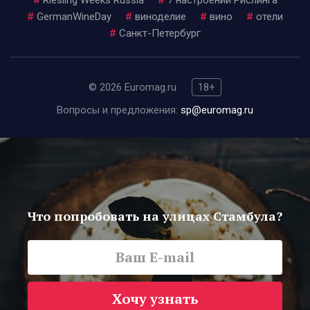
#
Riesling Weeks Russia
#
7 настроений Рислинга
#
GermanWineDay
#
виноделие
#
вино
#
отели
#
Санкт-Петербург
© 2026 Euromag.ru
18+
Вопросы и предложения:
sp@euromag.ru
Что попробовать на улицах Стамбула?
Хочу узнать