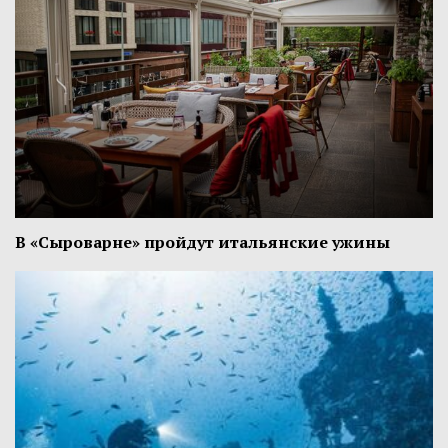
В «Сыроварне» пройдут итальянские ужины