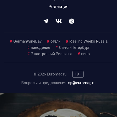
Редакция
#
GermanWineDay
#
отели
#
Riesling Weeks Russia
#
виноделие
#
Санкт-Петербург
#
7 настроений Рислинга
#
вино
© 2026 Euromag.ru
18+
Вопросы и предложения:
sp@euromag.ru