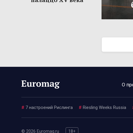
О пр
#
7 настроений Рислинга
#
Riesling Weeks Russia
© 2026 Euromag.ru
18+