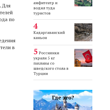
амфитеатр и
. Для
водил туда
телей
туристов
ода по
Кадаргаванский
каньон
ведения
тели в
Россиянки
украли 5 кг
пахлавы со
шведского стола в
Турции
Где это?