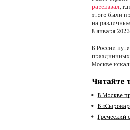
рассказал
, г
этого были п
на различные 
8 января 2023
В России пут
праздничных 
Москве искали
Читайте 
В Москве п
В «Сыровар
Греческий 