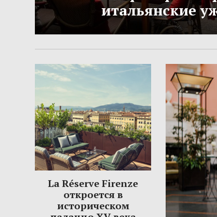
итальянские у
La Réserve Firenze
откроется в
историческом
палаццо XV века