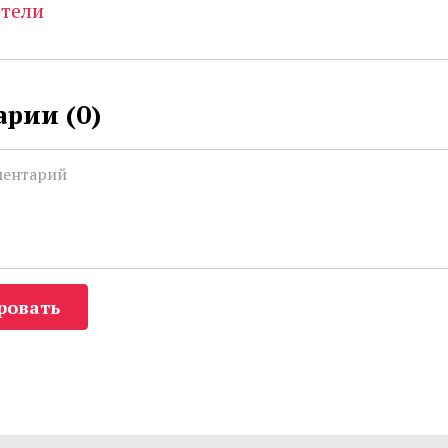
отели
рии (
0
)
ровать