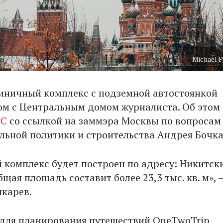
Michael P
иничный комплекс с подземной автостоянкой
ом с Центральным домом журналиста. Об этом
СС
со ссылкой на заммэра Москвы по вопросам
льной политики и строительства Андрея Бочка
 комплекс будет построен по адресу: Никитски
общая площадь составит более 23,3 тыс. кв. м», 
чкарев.
 для планирования путешествий OneTwoTrip