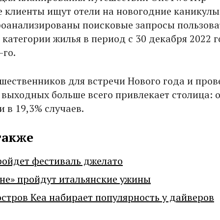
де клиенты ищут отели на новогодние каникулы
роанализированы поисковые запросы пользова
категории жилья в период с 30 декабря 2022 г
-го.
ешественников для встречи Нового года и про
выходных больше всего привлекает столица: о
 в 19,3% случаев.
также
ройдет фестиваль джелато
не» пройдут итальянские ужины
остров Кеа набирает популярность у дайверов