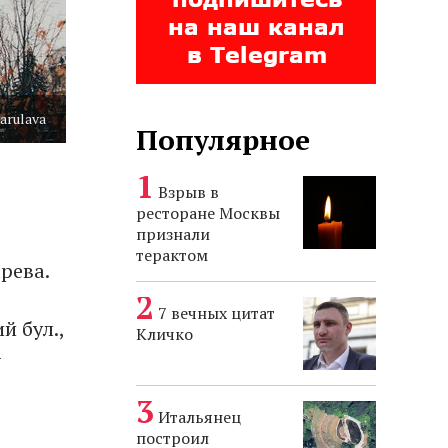
arulava
Популярное
Взрыв в
ресторане Москвы
признали
терактом
рева.
7 вечных цитат
й бул.,
Кличко
–
Итальянец
построил