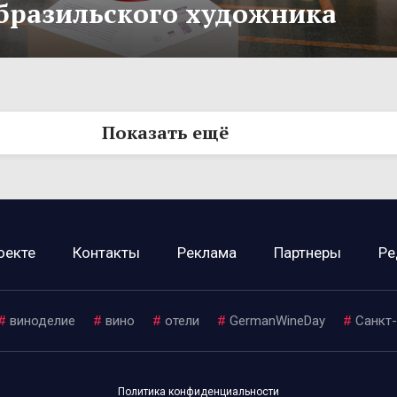
бразильского художника
Показать ещё
оекте
Контакты
Реклама
Партнеры
Ре
#
виноделие
#
вино
#
отели
#
GermanWineDay
#
Санкт
Политика конфиденциальности