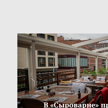
В «Сыроварне» п