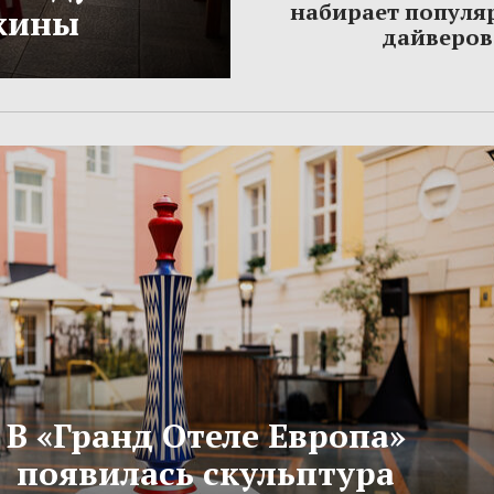
набирает популя
жины
дайверов
В «Гранд Отеле Европа»
появилась скульптура