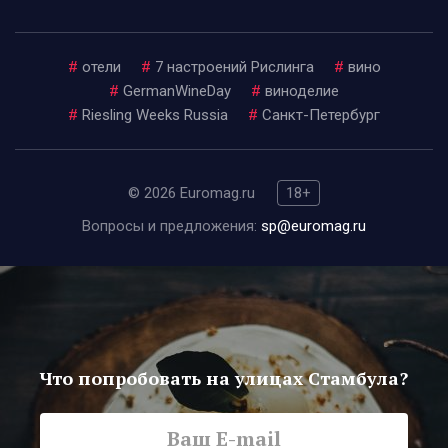
#
отели
#
7 настроений Рислинга
#
вино
#
GermanWineDay
#
виноделие
#
Riesling Weeks Russia
#
Санкт-Петербург
© 2026 Euromag.ru
18+
Вопросы и предложения:
sp@euromag.ru
Что попробовать на улицах Стамбула?