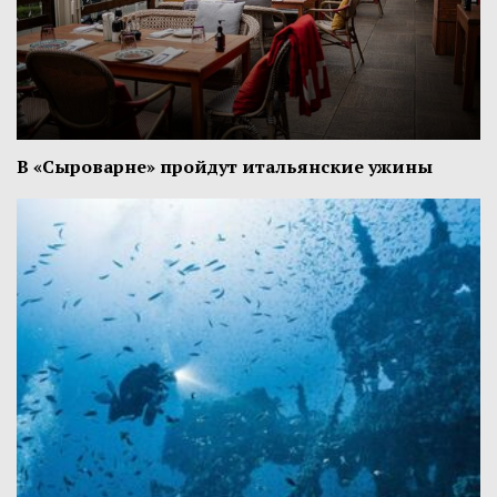
В «Сыроварне» пройдут итальянские ужины