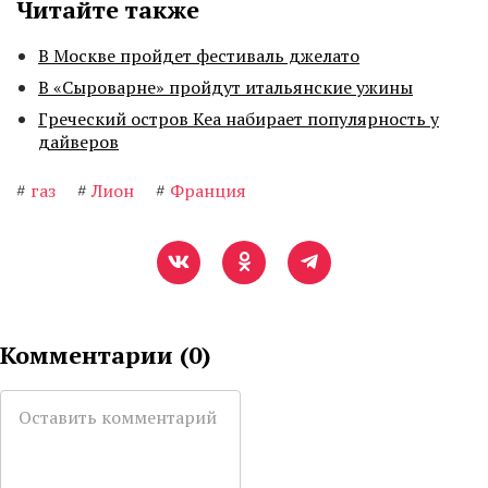
Читайте также
В Москве пройдет фестиваль джелато
В «Сыроварне» пройдут итальянские ужины
Греческий остров Кеа набирает популярность у
дайверов
#
газ
#
Лион
#
Франция
Комментарии (
0
)