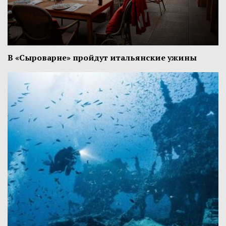
В «Сыроварне» пройдут итальянские ужины