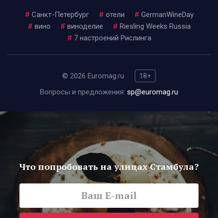
#
Санкт-Петербург
#
отели
#
GermanWineDay
#
вино
#
виноделие
#
Riesling Weeks Russia
#
7 настроений Рислинга
© 2026 Euromag.ru
18+
Вопросы и предложения:
sp@euromag.ru
Что попробовать на улицах Стамбула?