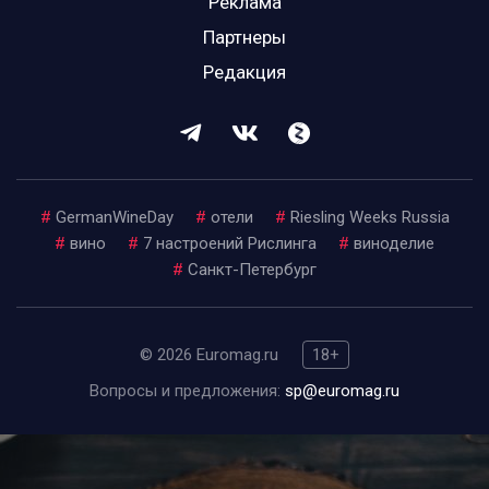
Реклама
Партнеры
Редакция
#
GermanWineDay
#
отели
#
Riesling Weeks Russia
#
вино
#
7 настроений Рислинга
#
виноделие
#
Санкт-Петербург
© 2026 Euromag.ru
18+
Вопросы и предложения:
sp@euromag.ru