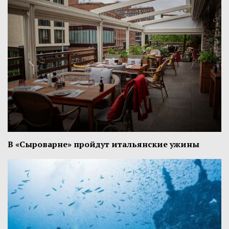
В «Сыроварне» пройдут итальянские ужины