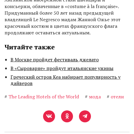
консьержи, облаченные в «costume à la française».
Придуманный более 50 лет назад предыдущей
владелицей Le Negresco мадам Жанной Ожье этот
красочный костюм в цветах французского флага
продолжают оставаться актуальным.
Читайте также
В Москве пройдет фестиваль джелато
В «Сыроварне» пройдут итальянские ужины
Греческий остров Кеа набирает популярность у
дайверов
#
The Leading Hotels of the World
#
мода
#
отели