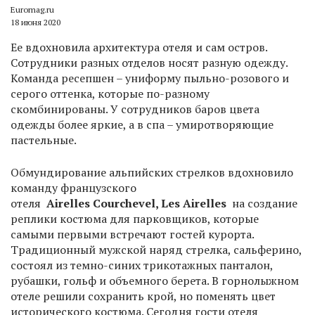
Euromag.ru
18 июня 2020
Ее вдохновила архитектура отеля и сам остров.
Сотрудники разных отделов носят разную одежду.
Команда ресепшен – униформу пыльно-розового и
серого оттенка, которые по-разному
скомбинированы. У сотрудников баров цвета
одежды более яркие, а в спа – умиротворяющие
пастельные.
Обмундирование альпийских стрелков вдохновило
команду французского
отеля
Airelles Courchevel, Les Airelles
на создание
реплики костюма для парковщиков, которые
самыми первыми встречают гостей курорта.
Традиционный мужской наряд стрелка, сальферино,
состоял из темно-синих трикотажных панталон,
рубашки, гольф и объемного берета. В горнолыжном
отеле решили сохранить крой, но поменять цвет
исторического костюма. Сегодня гости отеля