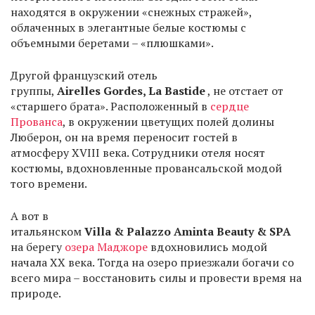
находятся в окружении «снежных стражей»,
облаченных в элегантные белые костюмы с
объемными беретами – «плюшками».
Другой французский отель
группы,
Airelles Gordes, La Bastide
, не отстает от
«старшего брата». Расположенный в
сердце
Прованса
, в окружении цветущих полей долины
Люберон, он на время переносит гостей в
атмосферу XVIII века. Сотрудники отеля носят
костюмы, вдохновленные провансальской модой
того времени.
А вот в
итальянском
Villa
&
Palazzo Aminta Beauty
&
SPA
на берегу
озера Маджоре
вдохновились модой
начала XX века. Тогда на озеро приезжали богачи со
всего мира – восстановить силы и провести время на
природе.