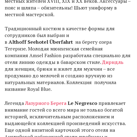
местных жителей XVIII, XIX и XX веков. Аксессуары –
пояс и шляпа – обязательны! Шьют униформу в
местной мастерской.
Традиционный костюм в качестве формы для
сотрудников был выбран и
в
Althoff Seehotel Überfahrt
на берегу озера
Тегернзе. Молодая мюнхенская семейная
компания Amsel Fashion разработала специально для
отеля линию одежды в баварском стиле.
Дирндль
для женщин, брюки и жилет для мужчин – все
продумано до мелочей и создано вручную из
натуральных материалов. Коллекция получила
название Royal Blue.
Легенда
Лазурного Берега
Le Negresco
привлекает
внимание гостей со всего мира не только богатой
историей, исключительным расположением и
выдающейся коллекцией произведений искусства.
Еще одной визитной карточкой этого отеля на
Английской набережной стали швейцары и