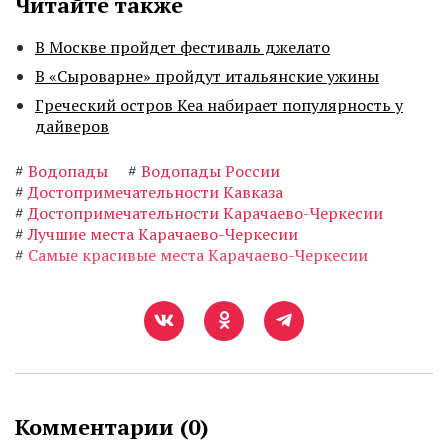
Читайте также
В Москве пройдет фестиваль джелато
В «Сыроварне» пройдут итальянские ужины
Греческий остров Кеа набирает популярность у
дайверов
#
Водопады
#
Водопады России
#
Достопримечательности Кавказа
#
Достопримечательности Карачаево-Черкесии
#
Лучшие места Карачаево-Черкесии
#
Самые красивые места Карачаево-Черкесии
Комментарии (
0
)