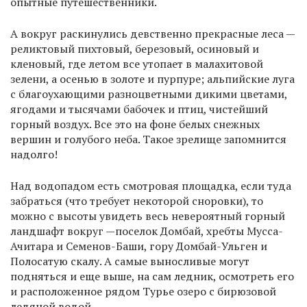
опытные путешественники.
А вокруг раскинулись девственно прекрасные леса —
реликтовый пихтовый, березовый, осиновый и
кленовый, где летом все утопает в малахитовой
зелени, а осенью в золоте и пурпуре; альпийские луга
с благоухающими разноцветными дикими цветами,
ягодами и тысячами бабочек и птиц, чистейший
горный воздух. Все это на фоне белых снежных
вершин и голубого неба. Такое зрелище запомнится
надолго!
Над водопадом есть смотровая площадка, если туда
забраться (что требует некоторой сноровки), то
можно с высоты увидеть весь невероятный горный
ландшафт вокруг —поселок Домбай, хребты Мусса-
Ачитара и Семенов-Баши, гору Домбай-Ульген и
Полосатую скалу. А самые выносливые могут
подняться и еще выше, на сам ледник, осмотреть его
и расположенное рядом Турье озеро с бирюзовой
ледяной водой.