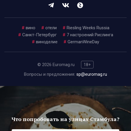
#
вино
#
отели
#
Riesling Weeks Russia
#
Санкт-Петербург
#
7 настроений Рислинга
#
виноделие
#
GermanWineDay
© 2026 Euromag.ru
18+
Вопросы и предложения:
sp@euromag.ru
Что попробовать на улицах Стамбула?