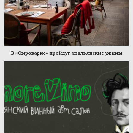
В «Сыроварне» пройдут итальянские ужины