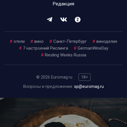
Редакция
#
отели
#
вино
#
Санкт-Петербург
#
виноделие
#
7 настроений Рислинга
#
GermanWineDay
#
Riesling Weeks Russia
© 2026 Euromag.ru
18+
Вопросы и предложения:
sp@euromag.ru