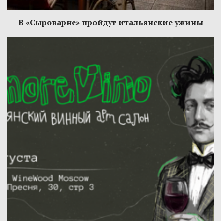
В «Сыроварне» пройдут итальянские ужины