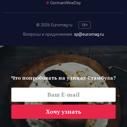
#
GermanWineDay
© 2026 Euromag.ru
18+
Вопросы и предложения:
sp@euromag.ru
Что попробовать на улицах Стамбула?
Хочу узнать