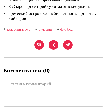
В «Сыроварне» пройдут итальянские ужины
Греческий остров Кеа набирает популярность у
дайверов
#
коронавирус
#
Турция
#
футбол
Комментарии (
0
)