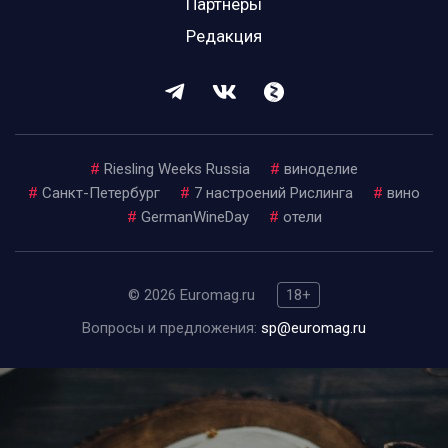
Партнеры
Редакция
#
Riesling Weeks Russia
#
виноделие
#
Санкт-Петербург
#
7 настроений Рислинга
#
вино
#
GermanWineDay
#
отели
© 2026 Euromag.ru
18+
Вопросы и предложения:
sp@euromag.ru