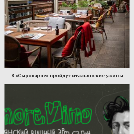
В «Сыроварне» пройдут итальянские ужины