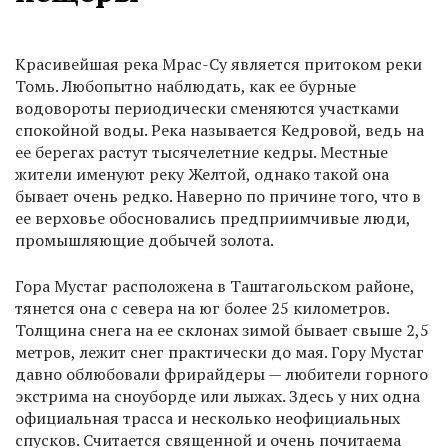
Красивейшая река Мрас-Су является притоком реки
Томь. Любопытно наблюдать, как ее бурные
водовороты периодически сменяются участками
спокойной воды. Река называется Кедровой, ведь на
ее берегах растут тысячелетние кедры. Местные
жители именуют реку Желтой, однако такой она
бывает очень редко. Наверно по причине того, что в
ее верховье обосновались предприимчивые люди,
промышляющие добычей золота.
Гора Мустаг расположена в Таштагольском районе,
тянется она с севера на юг более 25 километров.
Толщина снега на ее склонах зимой бывает свыше 2,5
метров, лежит снег практически до мая. Гору Мустаг
давно облюбовали фрирайдеры — любители горного
экстрима на сноуборде или лыжах. Здесь у них одна
официальная трасса и несколько неофициальных
спусков. Считается священной и очень почитаема