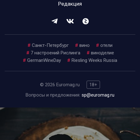
Редакция
#
Санкт-Петербург
#
вино
#
отели
#
7 настроений Рислинга
#
виноделие
#
GermanWineDay
#
Riesling Weeks Russia
© 2026 Euromag.ru
18+
Вопросы и предложения:
sp@euromag.ru