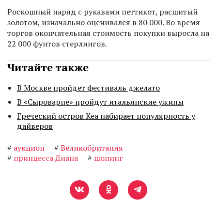
Роскошный наряд с рукавами петтикот, расшитый
золотом, изначально оценивался в 80 000. Во время
торгов окончательная стоимость покупки выросла на
22 000 фунтов стерлингов.
Читайте также
В Москве пройдет фестиваль джелато
В «Сыроварне» пройдут итальянские ужины
Греческий остров Кеа набирает популярность у
дайверов
#
аукцион
#
Великобритания
#
принцесса Диана
#
шопинг