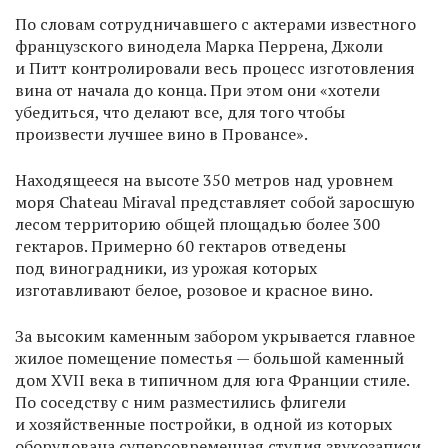
По словам сотрудничавшего с актерами известного
французского винодела Марка Перрена, Джоли
и Питт контролировали весь процесс изготовления
вина от начала до конца. При этом они «хотели
убедиться, что делают все, для того чтобы
произвести лучшее вино в Провансе».
Находящееся на высоте 350 метров над уровнем
моря Chateau Miraval представляет собой заросшую
лесом территорию общей площадью более 300
гектаров. Примерно 60 гектаров отведены
под виноградники, из урожая которых
изготавливают белое, розовое и красное вино.
За высоким каменным забором укрывается главное
жилое помещение поместья — большой каменный
дом XVII века в типичном для юга Франции стиле.
По соседству с ним разместились флигели
и хозяйственные постройки, в одной из которых
оборудована суперсовременная студия звукозаписи.