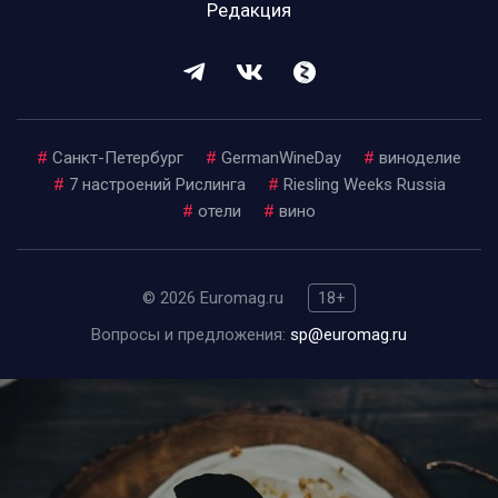
Редакция
#
Санкт-Петербург
#
GermanWineDay
#
виноделие
#
7 настроений Рислинга
#
Riesling Weeks Russia
#
отели
#
вино
© 2026 Euromag.ru
18+
Вопросы и предложения:
sp@euromag.ru