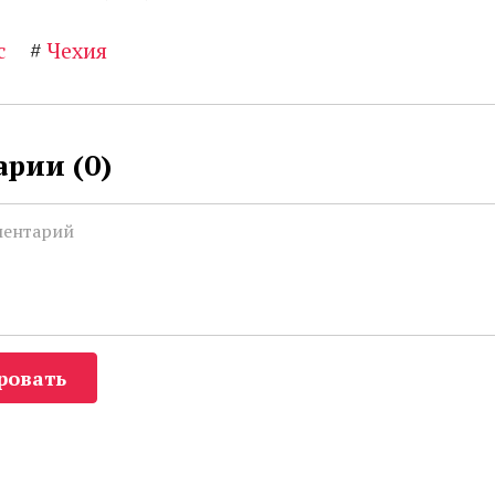
с
#
Чехия
рии (
0
)
ровать