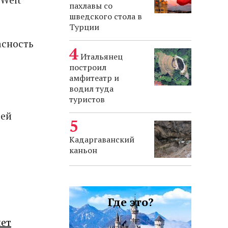
пахлавы со
шведского стола в
Турции
асность
Итальянец
построил
амфитеатр и
водил туда
туристов
ьей
Кадаргаванский
каньон
Где это?
лет