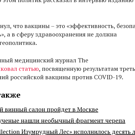
нул, что вакцины – это «эффективность, безоп
ь», а в сферу здравоохранения не должна
геополитика.
чный медицинский журнал The
иковал
статью
, посвященную результатам трет
ий российской вакцины против COVID-19.
также
й винный салон пройдет в Москве
ученые нашли необычный фрагмент черепа
llection Изумрудный Лес» исполнилось десять 