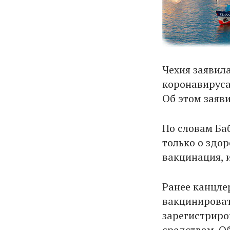
Чехия заявила
коронавируса 
Об этом заяв
По словам Ба
только о здо
вакцинация, 
Ранее канцле
вакцинироват
зарегистриро
средствам. О