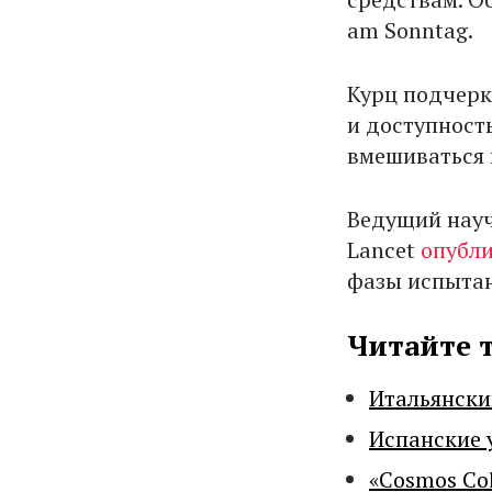
am Sonntag.
Курц подчерк
и доступност
вмешиваться 
Ведущий нау
Lancet
опубл
фазы испытан
Читайте 
Итальянски
Испанские 
«Cosmos Co