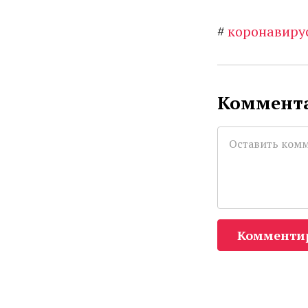
#
коронавиру
Коммента
Комменти