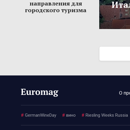
Ита
направления для
городского туризма
О пр
#
GermanWineDay
#
вино
#
Riesling Weeks Russia