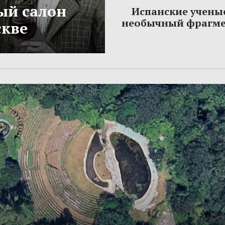
ый салон
Испанские учены
необычный фрагме
скве