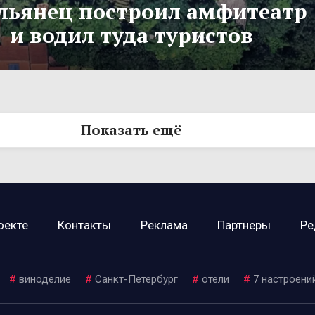
льянец построил амфитеатр
и водил туда туристов
Показать ещё
оекте
Контакты
Реклама
Партнеры
Ре
#
виноделие
#
Санкт-Петербург
#
отели
#
7 настроени