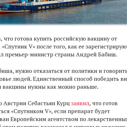
, что готова купить российскую вакцину от
«Спутник V» после того, как ее зарегистрируют
ил премьер-министр страны Андрей Бабиш.
биша, нужно отказаться от политики и говорит
ровье людей. Единственный способ победить ви
и вакцины нужны как можно раньше.
р Австрии Себастьян Курц
заявил
, что готов
ься «Спутником V», если препарат будет
ван Европейским агентством по лекарственны
б этом политик рассказал в интервью изданию