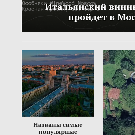
Итальянский винн
пройдет в Мо
Названы самые
популярные