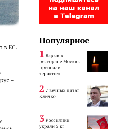
Популярное
 в ЕС.
Взрыв в
ресторане Москвы
признали
ь
терактом
рус –
7 вечных цитат
Кличко
Россиянки
м
украли 5 кг
 Welt