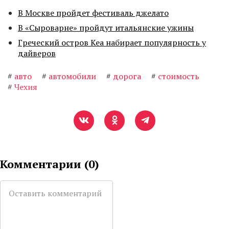
В Москве пройдет фестиваль джелато
В «Сыроварне» пройдут итальянские ужины
Греческий остров Кеа набирает популярность у
дайверов
#
авто
#
автомобили
#
дорога
#
стоимость
#
Чехия
Комментарии (
0
)