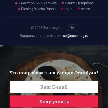
#
7 настроений Рислинга
#
Санкт-Петербург
#
Riesling Weeks Russia
#
вино
#
отели
© 2026 Euromag.ru
18+
Вопросы и предложения:
sp@euromag.ru
Что попробовать на улицах Стамбула?
Хочу узнать