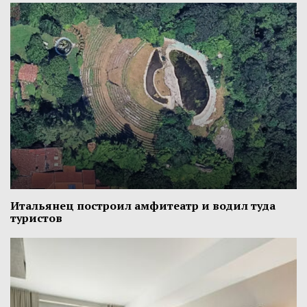
Итальянец построил амфитеатр и водил туда
туристов