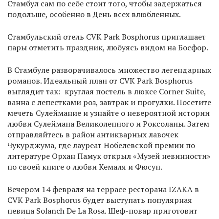
Стамбул сам по себе стоит того, чтобы задержаться
подольше, особенно в День всех влюбленных.
Стамбульский отель CVK Park Bosphorus приглашает
пары отметить праздник, любуясь видом на Босфор.
В Стамбуле разворачивалось множество легендарных
романов. Идеальный план от CVK Park Bosphorus
выглядит так: круглая постель в люксе Corner Suite,
ванна с лепестками роз, завтрак и прогулки. Посетите
мечеть Сулеймание и узнайте о невероятной истории
любви Сулеймана Великолепного и Роксоланы. Затем
отправляйтесь в район антикварных лавочек
Чукурджума, где лауреат Нобелевской премии по
литературе Орхан Памук открыл «Музей невинности»
по своей книге о любви Кемаля и Фюсун.
Вечером 14 февраля на террасе ресторана IZAKA в
CVK Park Bosphorus будет выступать популярная
певица Solanch De La Rosa. Шеф-повар приготовит