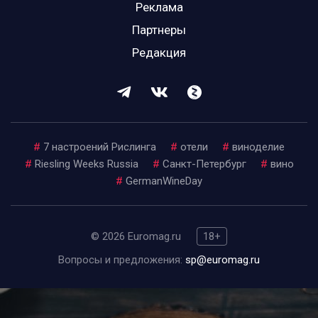
Реклама
Партнеры
Редакция
#
7 настроений Рислинга
#
отели
#
виноделие
#
Riesling Weeks Russia
#
Санкт-Петербург
#
вино
#
GermanWineDay
© 2026 Euromag.ru
18+
Вопросы и предложения:
sp@euromag.ru