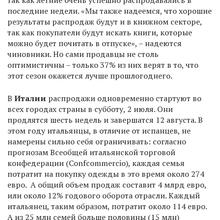
так как летние очень успешно распродавались в
последние недели. «Мы также надеемся, что хорошие
результаты распродаж будут и в книжном секторе,
так как покупатели будут искать книги, которые
можно будет почитать в отпуске», – надеются
чиновники. Но сами продавцы не столь
оптимистичны – только 37% из них верят в то, что
этот сезон окажется лучше прошлогоднего.
В
Италии
распродажи одновременно стартуют во
всех городах страны в субботу, 2 июля. Они
продлятся шесть недель и завершатся 12 августа. В
этом году итальянцы, в отличие от испанцев, не
намерены сильно себя ограничивать: согласно
прогнозам Всеобщей итальянской торговой
конфедерации (Confcommercio), каждая семья
потратит на покупку одежды в это время около 274
евро. А общий объем продаж составит 4 млрд евро,
или около 12% годового оборота отрасли. Каждый
итальянец, таким образом, потратит около 114 евро.
А из 25 млн семей больше половины (15 млн)