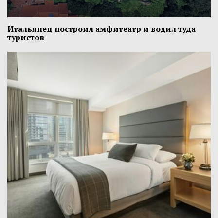
Итальянец построил амфитеатр и водил туда
туристов