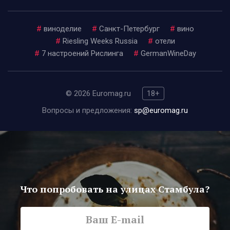
#
виноделие
#
Санкт-Петербург
#
вино
#
Riesling Weeks Russia
#
отели
#
7 настроений Рислинга
#
GermanWineDay
© 2026 Euromag.ru
18+
Вопросы и предложения:
sp@euromag.ru
Что попробовать на улицах Стамбула?