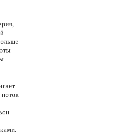
ерия,
ой
больше
соты
бы
игает
 поток
ьон
ками.