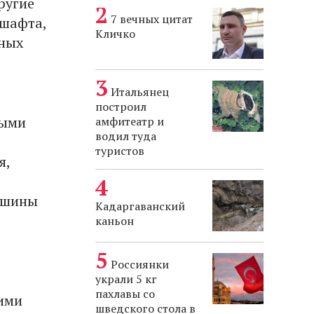
ругие
7 вечных цитат
дшафта,
Кличко
нных
Итальянец
построил
рыми
амфитеатр и
водил туда
о
туристов
я,
ршины
Кадаргаванский
каньон
Россиянки
украли 5 кг
пахлавы со
ими
шведского стола в