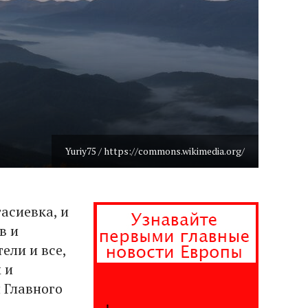
Yuriy75 / https://commons.wikimedia.org/
асиевка, и
в и
ли и все,
 и
 Главного