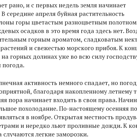
ет рано, и с первых недель земля начинает
. В середине апреля буйная растительность
лоны горы цветастым разноцветным полотном
евых осадков в это время года здесь нет. Воз
ительным горным ароматом, сладковатым нек
 растений и свежестью морского прибоя. К кон
 на горных долинах уже во всю силу господств
 погода.
олнечная активность немного спадает, но погод
гоприятной, благодаря накопленному летнему т
няя пора начинает входить в свои права. Начи
льшое похолодание. По-настоящему осенняя п
являться в ноябре. Открытая местность продув
трами и нередко льют проливные дожди. К ко
а случаются легкие заморозки.