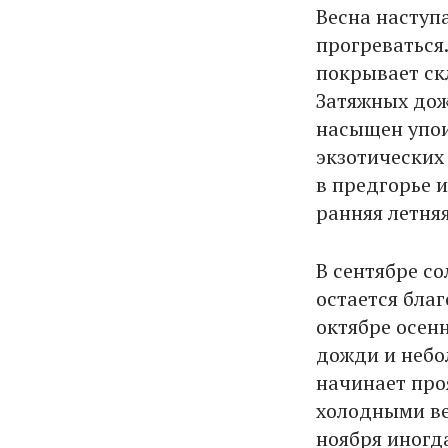
Весна наступа
прогреваться
покрывает ск
Затяжных дожд
насыщен упо
экзотических
в предгорье и
ранняя летняя
В сентябре с
остается бла
октябре осен
дожди и небо
начинает про
холодными ве
ноября иногд