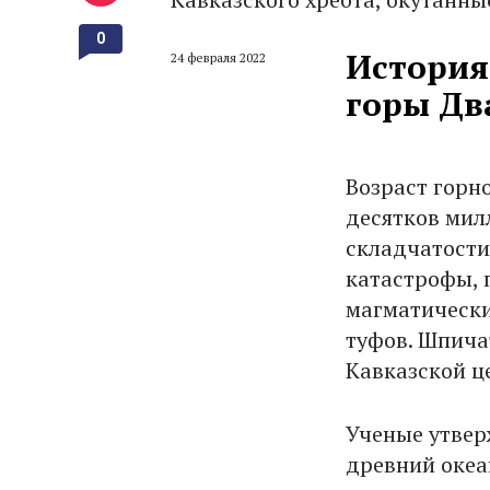
0
История
24 февраля 2022
горы Дв
Возраст горн
десятков мил
складчатости
катастрофы, 
магматическ
туфов. Шпича
Кавказской ц
Ученые утвер
древний океа