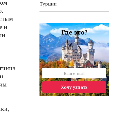
вом
Турции
.
истым
е и
Где это?
ли
отчина
он
щим
Хочу узнать
ки,