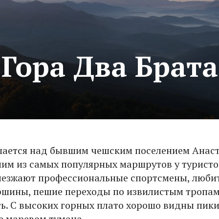
Гора Два Брата
ается над бывшим чешским поселением Анаст
ним из самых популярных маршрутов у туристо
иезжают профессиональные спортсмены, любите
ршины, пешие переходы по извилистым тропам
ь. С высоких горных плато хорошо видны пики
е маревом тумана.