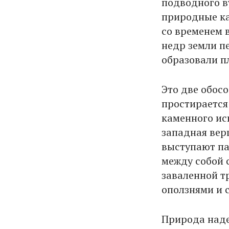
подводного в
природные ка
со временем 
недр земли пе
образовали п
Это две обос
простирается
каменного ис
западная вер
выступают па
между собой 
заваленной 
оползнями и 
Природа наде