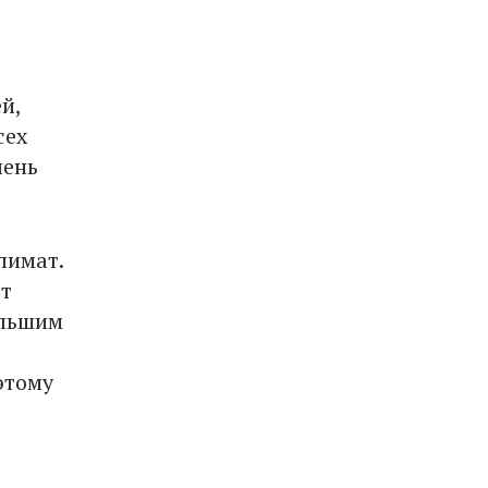
й,
сех
чень
лимат.
ют
ольшим
этому