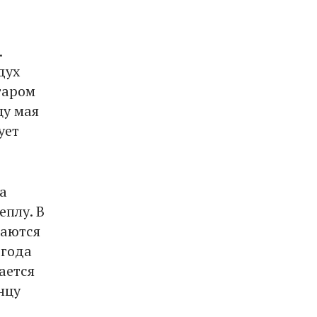
.
дух
таром
цу мая
ует
а
еплу. В
наются
огода
ается
нцу