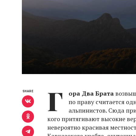
Г
ора Два Брата
возвыш
SHARE
по праву считается од
альпинистов. Сюда пр
кого притягивают высокие ве
невероятно красивая местност
Кавказского хребта, окутанны