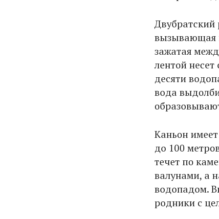
Двубратский 
вызывающая н
зажатая межд
лентой несет 
десяти водоп
вода выдолби
образовывают
Каньон имеет
до 100 метро
течет по кам
валунами, а 
водопадом. В
родники с це