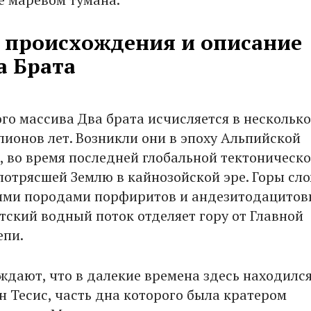
 происхождения и описание
а Брата
ого массива Два брата исчисляется в несколько
лионов лет. Возникли они в эпоху Альпийской
, во время последней глобальной тектоническ
потрясшей Землю в кайнозойской эре. Горы сл
ими породами порфиритов и андезитодацитов
тский водный поток отделяет гору от Главной
епи.
ждают, что в далекие времена здесь находилс
н Тесис, часть дна которого была кратером