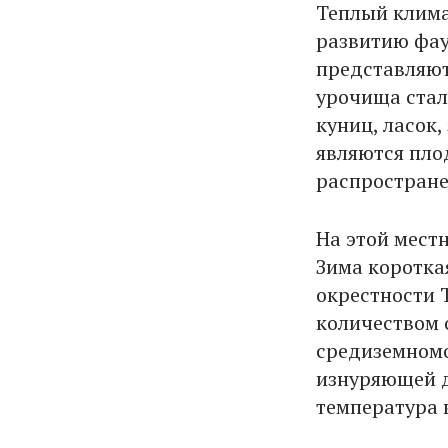
Теплый клима
развитию фау
представляют
урочища стал
куниц, ласок,
являются пло
распростране
На этой мест
Зима коротка
окрестности 
количеством 
средиземномо
изнуряющей д
температура в