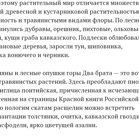
оэтому растительный мир отличается множест
й древесной и кустарниковой растительностью
тность и травянистыми видами флоры. По лес
инулись дубравы, орешник, пихтовые, ольховы
, кущи граба кавказского. Подлески облюбова
ановые деревья, заросли туи, шиповника,
а вонючего и черники.
яны и лесные опушки горы Два брата — это в
травянистых растений. Здесь преобладают пи
 иглица понтийская, причисленная к исчезаю
сенная на страницы Красной книги Российской
о пологим скатам расщелин можно встретить
антации толстянки, очитка, кавказской гвозди
асфодели, ярко цветущей азалии.