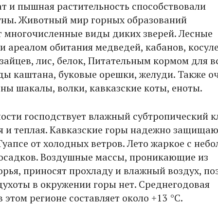
т и пышная растительность способствовали
ны. Животный мир горных образований
 многочисленные виды диких зверей. Лесные
и ареалом обитания медведей, кабанов, косуле
 зайцев, лис, белок, Питательным кормом для в
ды каштана, буковые орешки, желуди. Также о
ны шакалы, волки, кавказские коты, еноты.
ности господствует влажный субтропический к
я и теплая. Кавказские горы надежно защища
Туапсе от холодных ветров. Лето жаркое с неб
осадков. Воздушные массы, проникающие из
рья, приносят прохладу и влажный воздух, по
ухоты в окружении горы нет. Среднегодовая
 этом регионе составляет около +13 °С.