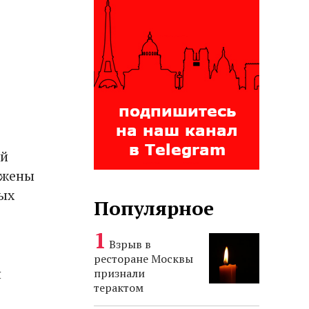
ой
ожены
ых
Популярное
Взрыв в
ресторане Москвы
я
признали
терактом