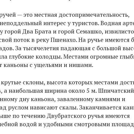
ручей — это местная достопримечательность,
еподдельный интерес у туристов. Водная арт
у горой Два Брата и горой Семашко, извилист
свой поток в реку Пшенахо. На ручье имеются 
адов. За тысячелетия падающая с большой вы
ла глубокие колодцы. Местами огромные глы
 каньоны с ущельями и нишами.
 крутые склоны, высота которых местами дост
в, а наибольшая ширина около 5 м. Шпичатский
енному дну каньона, заваленному камнями и
над руслом нависают скалы. Заканчивается кан
ыше по течению Двубратского ручья имеются
лебной водой и удобными смотровыми площад