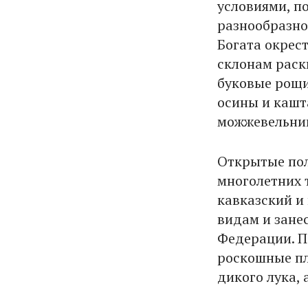
условиями, п
разнообразно
Богата окрес
склонам раск
буковые рощи
осины и кашт
можжевельник
Открытые пол
многолетних 
кавказский и
видам и зане
Федерации. П
роскошные пл
дикого лука, 