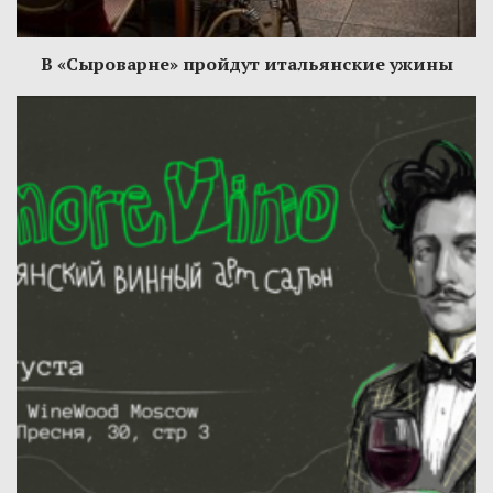
В «Сыроварне» пройдут итальянские ужины