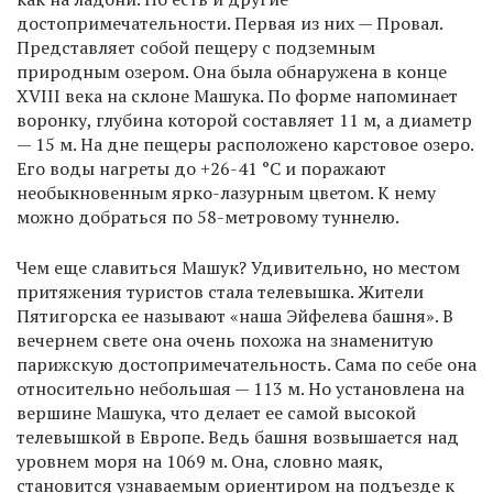
достопримечательности. Первая из них — Провал.
Представляет собой пещеру с подземным
природным озером. Она была обнаружена в конце
XVIII века на склоне Машука. По форме напоминает
воронку, глубина которой составляет 11 м, а диаметр
— 15 м. На дне пещеры расположено карстовое озеро.
Его воды нагреты до +26-41 °С и поражают
необыкновенным ярко-лазурным цветом. К нему
можно добраться по 58-метровому туннелю.
Чем еще славиться Машук? Удивительно, но местом
притяжения туристов стала телевышка. Жители
Пятигорска ее называют «наша Эйфелева башня». В
вечернем свете она очень похожа на знаменитую
парижскую достопримечательность. Сама по себе она
относительно небольшая — 113 м. Но установлена на
вершине Машука, что делает ее самой высокой
телевышкой в Европе. Ведь башня возвышается над
уровнем моря на 1069 м. Она, словно маяк,
становится узнаваемым ориентиром на подъезде к