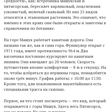
«редкости», как: ястребинка машукская и
пятигорская, бересклет карликовый, подснежник
узколистый, молочай скальный. Из них 25 видов
относятся к эталонным растениям. Это означает, что
именно в этих краях они были открыты и занесены в
справочники по ботанике.
На горе Машук работает канатная дорога. Она
названа так же, как и сама гора. Фуникулер открыт с
1971 года, имеет протяженность 964 м. Два
вагончика постоянно курсируют по канатным
линиям. Они вмещают до 20 человек. Скорость
путешествия вполне комфортная — 8 м в секунду. На
то, чтобы добраться до вершины горы, понадобится
около трёх минут. График работы: с 10.00 до 17.30.
Кроме того, для поклонников маунтбайкинга есть
специальная трасса на склонах.
Первое, на что стоит посмотреть — это вид, который
открывается с горы Машук. Здесь весь Пятигорск,
как на ладони. Но есть и другие