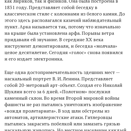
как лириков, так и физиков. Она была построена в
1831 году. Представляет собой беседку в
классическом стиле с колоннами из белого камня. До
этого здесь располагался казачий наблюдательный
пункт. Арка называется так, потому что изначально
на крыше была установлена арфа. Порывы ветра
придавали ей звучание. В середине XX века
инструмент демонтировали, и беседка «молчала»
целое десятилетие. Сегодня «голос» снова появился
и его издает электроника.
Еще одна достопримечательность здешних мест —
наскальный портрет В. И. Ленина. Представляет
собой 20-метровый арт-объект. Создал его Николай
Шуклин всего за 6 дней. «Полотном» послужил
каменный склон. Во время Второй мировой войны
фашисты не раз пытались уничтожить изображение
«вождя пролетариата». В ход шли обстрелы из
автоматов, артиллеристские атаки. Гитлеровцы
пытались закрасить побелкой или замазать грязью
наскальную живопись. Но местное население каждый