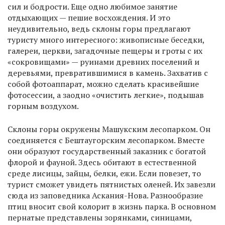
сил и бодрости. Еще одно любимое занятие
отдыхающих — пешие восхождения. И это
неудивительно, ведь склоны горы предлагают
туристу много интересного: живописные беседки,
галереи, церкви, загадочные пещеры и гроты с их
«сокровищами» — руинами древних поселений и
деревьями, превратившимися в камень. Захватив с
собой фотоаппарат, можно сделать красивейшие
фотосессии, а заодно «очистить легкие», подышав
горным воздухом.
Склоны горы окружены Машукским лесопарком. Он
соединяется с Бештаугорским лесопарком. Вместе
они образуют государственный заказник с богатой
флорой и фауной. Здесь обитают в естественной
среде лисицы, зайцы, белки, ежи. Если повезет, то
турист сможет увидеть пятнистых оленей. Их завезли
сюда из заповедника Аскания-Нова. Разнообразие
птиц вносит свой колорит в жизнь парка. В основном
пернатые представлены зорянками, синицами,