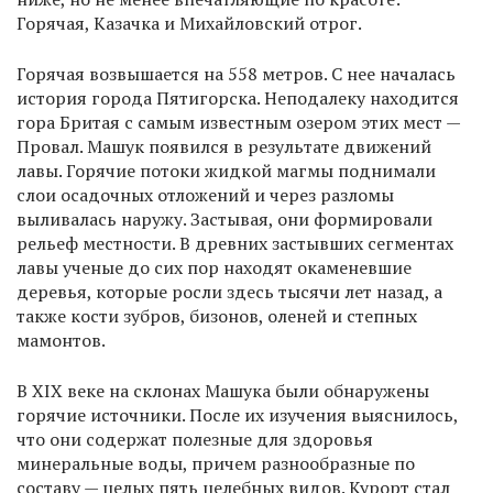
Горячая, Казачка и Михайловский отрог.
Горячая возвышается на 558 метров. С нее началась
история города Пятигорска. Неподалеку находится
гора Бритая с самым известным озером этих мест —
Провал. Машук появился в результате движений
лавы. Горячие потоки жидкой магмы поднимали
слои осадочных отложений и через разломы
выливалась наружу. Застывая, они формировали
рельеф местности. В древних застывших сегментах
лавы ученые до сих пор находят окаменевшие
деревья, которые росли здесь тысячи лет назад, а
также кости зубров, бизонов, оленей и степных
мамонтов.
В XIX веке на склонах Машука были обнаружены
горячие источники. После их изучения выяснилось,
что они содержат полезные для здоровья
минеральные воды, причем разнообразные по
составу — целых пять целебных видов. Курорт стал