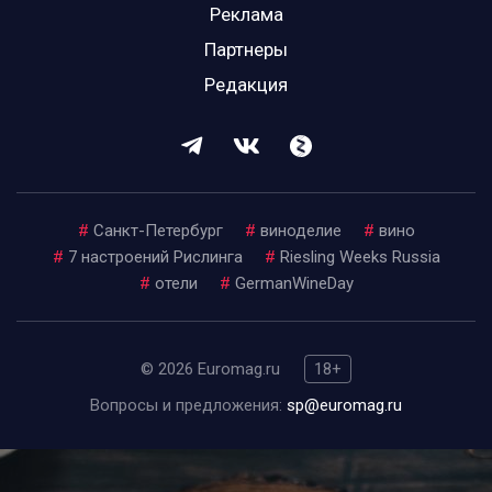
Реклама
Партнеры
Редакция
#
Санкт-Петербург
#
виноделие
#
вино
#
7 настроений Рислинга
#
Riesling Weeks Russia
#
отели
#
GermanWineDay
© 2026 Euromag.ru
18+
Вопросы и предложения:
sp@euromag.ru