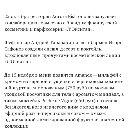
25 октября ресторан Aurora Bistronomia запускает
коллаборацию совместно с брендом французской
косметики и парфюмерии «Л’Окситан».
Шеф-повар Андрей Тарабарин и шеф-бармен Игорь
Сафонов создали спешл-десерт и коктейль,
вдохновленные продуктами косметической линии
«Л'Окситан».
До 15 ноября в меню появится Amande — мильфей с
кремом из вареной сгущенки с персиковым компоте
и йогуртовым мороженым (750 руб.) по мотивам
уходовой косметики для тела с ароматом миндаля, а
также моктейль Peche de Vigne (650 руб.) на основе
безалкогольного игристого вина с кордиалом
эфирной розы и персиковым соком — оммаж
одноименной лимитированной фруктово-цветочной
коллекции.