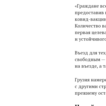
«Граждане все
предоставив 
ковид-вакцин
Количество в
первая целев
и устойчивог
Въезд для тех
свободным — 
на въезде, а 
Грузия намер
с другими ст
прежнему ост