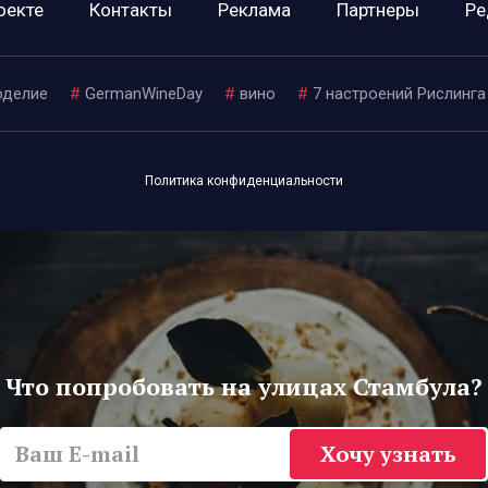
оекте
Контакты
Реклама
Партнеры
Ре
оделие
#
GermanWineDay
#
вино
#
7 настроений Рислинга
Политика конфиденциальности
Что попробовать на улицах Стамбула?
Хочу узнать