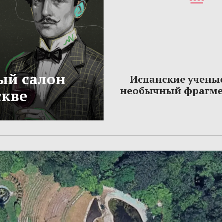
ый салон
Испанские учены
необычный фрагме
скве