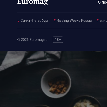
О пр
#
Санкт-Петербург
#
Riesling Weeks Russia
#
вин
© 2026 Euromag.ru
18+