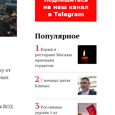
Популярное
Взрыв в
ресторане Москвы
признали
терактом
ку от
ьных
7 вечных цитат
Кличко
я ВОЗ.
Россиянки
украли 5 кг