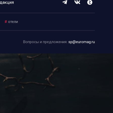
дакция
#
отели
Вопросы и предложения:
sp@euromag.ru