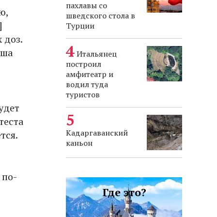
пахлавы со
ю,
шведского стола в
]
Турции
 доз.
аша
Итальянец
построил
амфитеатр и
водил туда
туристов
удет
теста
Кадаргаванский
тся.
каньон
 по-
Где это?