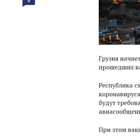
0
Грузия начне
прошедших в
Республика см
коронавируса
будут требов
авиасообщени
При этом вак