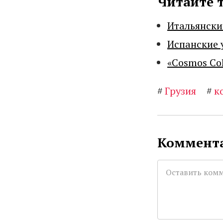
Читайте 
Итальянски
Испанские 
«Cosmos Co
#
Грузия
#
к
Коммента