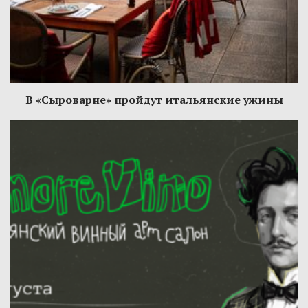
В «Сыроварне» пройдут итальянские ужины