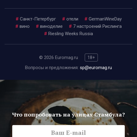
#
Санкт-Петербург
#
отели
#
GermanWineDay
#
вино
#
виноделие
#
7 настроений Рислинга
#
Riesling Weeks Russia
© 2026 Euromag.ru
18+
Вопросы и предложения:
sp@euromag.ru
Что попробовать на улицах Стамбула?