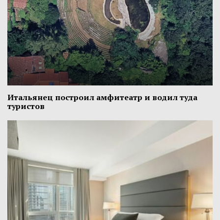
Итальянец построил амфитеатр и водил туда
туристов