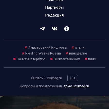
Партнеры
Редакция
#
7 настроений Рислинга
#
отели
#
Riesling Weeks Russia
#
виноделие
#
Санкт-Петербург
#
GermanWineDay
#
вино
© 2026 Euromag.ru
18+
Вопросы и предложения:
sp@euromag.ru